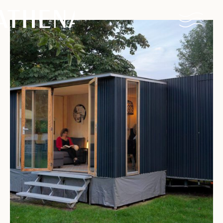
Naturisme
Community
Kalender
Parken
Ossendrecht
Le Perron