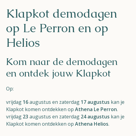
Helios
Klapkot demodagen
op Le Perron en op
Helios
Contact
Kom naar de demodagen
en ontdek jouw Klapkot
NL
FR
EN
Op:
vrijdag
16
augustus en zaterdag
17 augustus
kan je
Apple App Store
Klapkot komen ontdekken op
Athena Le Perron
.
vrijdag
23
augustus en zaterdag
24 augustus
kan je
Klapkot komen ontdekken op
Athena Helios
.
Android Play Store