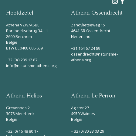
Hoofdzetel
Athena Ossendrecht
Athena VZW/ASBL
Zandvlietseweg 15
Borsbeeksebrug 34 – 1
4641 SR Ossendrecht
2600 Berchem
Nederland
België
BTW BE0408 606 659
+31 164 67 24 89
ossendrecht@naturisme-
+32 (0)3 239 12 87
athena.org
info@naturisme-athena.org
Athena Helios
Athena Le Perron
Grevenbos 2
Agister 27
3078 Meerbeek
4950 Waimes
België
België
+32 (0) 16 48 80 17
+ 32 (0) 80 33 03 29