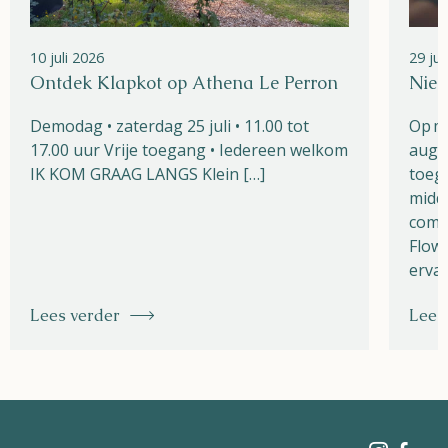
10 juli 2026
29 ju
Ontdek Klapkot op Athena Le Perron
Nieu
Demodag • zaterdag 25 juli • 11.00 tot
Op m
17.00 uur Vrije toegang • Iedereen welkom
augu
IK KOM GRAAG LANGS Klein […]
toega
midde
combi
Flow 
ervar
Lees verder
Lees