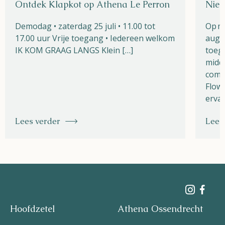
Ontdek Klapkot op Athena Le Perron
Nieu
Demodag • zaterdag 25 juli • 11.00 tot
Op m
17.00 uur Vrije toegang • Iedereen welkom
augu
IK KOM GRAAG LANGS Klein […]
toega
midde
combi
Flow 
ervar
Lees verder
Lees
Hoofdzetel
Athena Ossendrecht