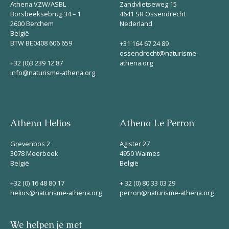
Athena VZW/ASBL
Zandvlietseweg 15
Borsbeeksebrug 34 – 1
4641 SR Ossendrecht
2600 Berchem
Nederland
België
BTW BE0408 606 659
+31 164 67 24 89
ossendrecht@naturisme-
+32 (0)3 239 12 87
athena.org
info@naturisme-athena.org
Athena Helios
Athena Le Perron
Grevenbos 2
Agister 27
3078 Meerbeek
4950 Waimes
België
België
+32 (0) 16 48 80 17
+ 32 (0) 80 33 03 29
helios@naturisme-athena.org
perron@naturisme-athena.org
We helpen je met