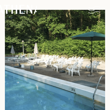
Naturisme
Community
Kalender
Parken
Ossendrecht
Le Perron