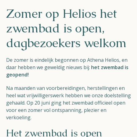
Helios
Zomer op Helios het
zwembad is open,
dagbezoekers welkom
Contact
De zomer is eindelijk begonnen op Athena Helios, en
daar hebben we geweldig nieuws bij:
het zwembad is
geopend!
Na maanden van voorbereidingen, herstellingen en
NL
FR
EN
heel wat vrijwilligerswerk hebben we onze doelstelling
gehaald. Op 20 juni ging het zwembad officieel open
Apple App Store
voor een zomer vol ontspanning, plezier en
verkoeling.
Android Play Store
Het zwembad is open