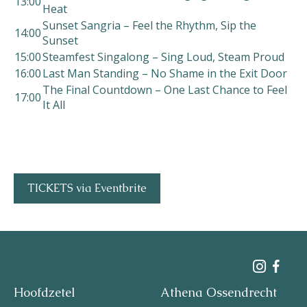
13:00
Heat
Sunset Sangria – Feel the Rhythm, Sip the
14:00
Sunset
15:00
Steamfest Singalong – Sing Loud, Steam Proud
16:00
Last Man Standing – No Shame in the Exit Door
The Final Countdown – One Last Chance to Feel
17:00
It All
TICKETS via Eventbrite
Hoofdzetel
Athena Ossendrecht