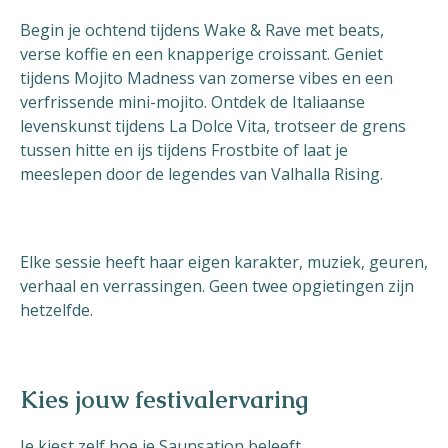
Begin je ochtend tijdens
Wake & Rave
met beats,
verse koffie en een knapperige croissant. Geniet
tijdens
Mojito
Madness
van zomerse
vibes
en een
verfrissende mini-
mojito
. Ontdek de Italiaanse
levenskunst tijdens
La Dolce Vita
, trotseer de grens
tussen hitte en ijs tijdens
Frostbite
of laat je
meeslepen door de legendes van
Valhalla
Rising
.
Elke sessie heeft haar eigen karakter, muziek, geuren,
verhaal en verrassingen. Geen twee opgietingen zijn
hetzelfde.
Kies jouw festivalervaring
Je kiest zelf hoe je Saunsation beleeft.