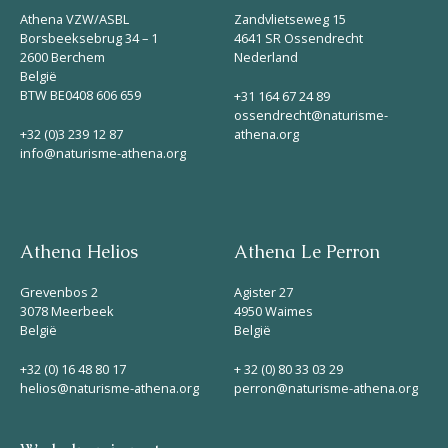
Athena VZW/ASBL
Zandvlietseweg 15
Borsbeeksebrug 34 – 1
4641 SR Ossendrecht
2600 Berchem
Nederland
België
BTW BE0408 606 659
+31 164 67 24 89
ossendrecht@naturisme-
+32 (0)3 239 12 87
athena.org
info@naturisme-athena.org
Athena Helios
Athena Le Perron
Grevenbos 2
Agister 27
3078 Meerbeek
4950 Waimes
België
België
+32 (0) 16 48 80 17
+ 32 (0) 80 33 03 29
helios@naturisme-athena.org
perron@naturisme-athena.org