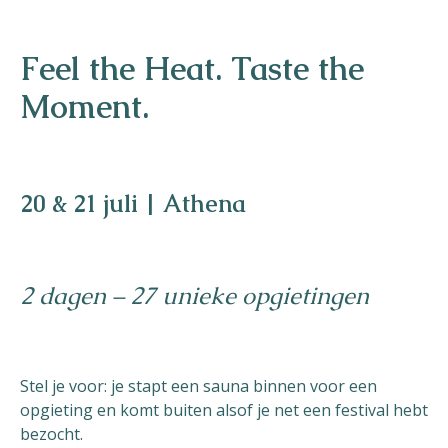
Helios
Feel the Heat. Taste the
Moment.
Contact
20 & 21 juli | Athena
2 dagen – 27 unieke opgietingen
NL
FR
EN
Apple App Store
Stel je voor: je stapt een sauna binnen voor een
Android Play Store
opgieting en komt buiten alsof je net een festival hebt
bezocht.