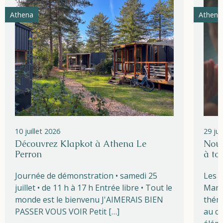
Athena
Athena
10 juillet 2026
29 ju
Découvrez Klapkot à Athena Le
Nouv
Perron
à to
Journée de démonstration • samedi 25
Les l
juillet • de 11 h à 17 h Entrée libre • Tout le
Marg
monde est le bienvenu J'AIMERAIS BIEN
théma
PASSER VOUS VOIR Petit […]
au cœ