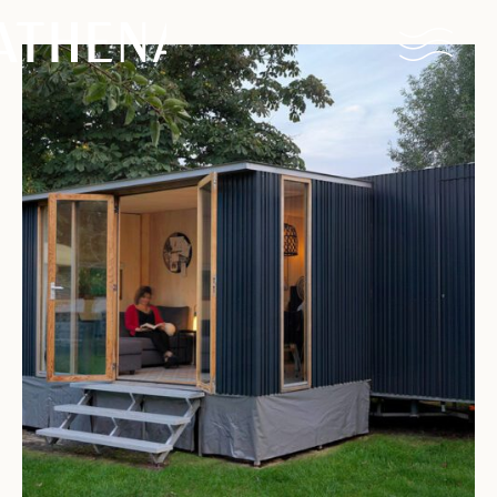
Naturisme
Communauté
Calendrier
Parcs
Ossendrecht
Le Perron