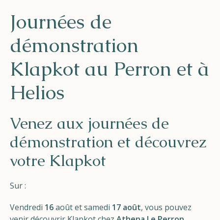
Helios
Journées de
démonstration
Klapkot au Perron et à
Helios
Contact
Venez aux journées de
démonstration et découvrez
FR
NL
EN
votre Klapkot
Apple App Store
Sur :
Android Play Store
Vendredi
16
août et samedi
17 août
, vous pouvez
venir découvrir Klapkot chez
Athena Le Perron.