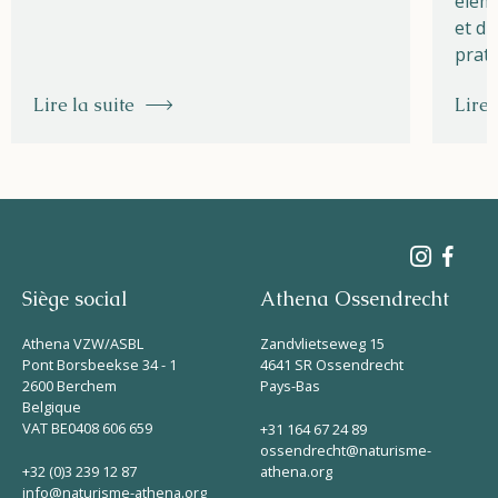
éléme
et du
prati
Lire la suite
Lire 
Siège social
Athena Ossendrecht
Athena VZW/ASBL
Zandvlietseweg 15
Pont Borsbeekse 34 - 1
4641 SR Ossendrecht
2600 Berchem
Pays-Bas
Belgique
VAT BE0408 606 659
+31 164 67 24 89
ossendrecht@naturisme-
+32 (0)3 239 12 87
athena.org
info@naturisme-athena.org