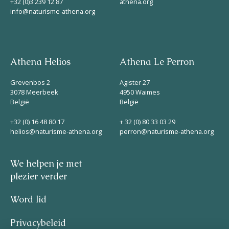
+32 (0)3 239 12 87
athena.org
info@naturisme-athena.org
Athena Helios
Athena Le Perron
Grevenbos 2
Agister 27
3078 Meerbeek
4950 Waimes
België
België
+32 (0) 16 48 80 17
+ 32 (0) 80 33 03 29
helios@naturisme-athena.org
perron@naturisme-athena.org
We helpen je met
plezier verder
Word lid
Privacybeleid