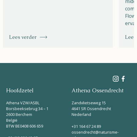
midde
combi
Flow 
ervar
Lees verder
Lees
Hoofdzetel
Athena Ossendrecht
Athena VZW/ASBL
Zandvlietseweg 15
Borsbeeksebrug 34 – 1
4641 SR Ossendrecht
2600 Berchem
Nederland
België
BTW BE0408 606 659
+31 164 67 24 89
ossendrecht@naturisme-