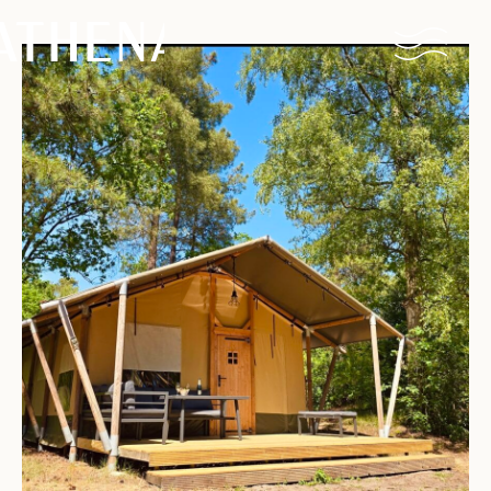
Naturisme
Community
Kalender
Parken
Ossendrecht
Le Perron