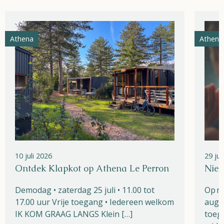
Athena
Athena
10 juli 2026
29 ju
Ontdek Klapkot op Athena Le Perron
Nieu
Demodag • zaterdag 25 juli • 11.00 tot
Op m
17.00 uur Vrije toegang • Iedereen welkom
augu
IK KOM GRAAG LANGS Klein […]
toega