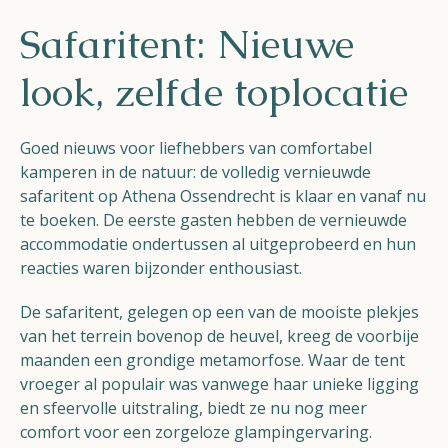
Helios
Safaritent: Nieuwe
look, zelfde toplocatie
Goed nieuws voor liefhebbers van comfortabel
kamperen in de natuur: de volledig vernieuwde
Contact
safaritent op Athena Ossendrecht is klaar en vanaf nu
te boeken. De eerste gasten hebben de vernieuwde
accommodatie ondertussen al uitgeprobeerd en hun
reacties waren bijzonder enthousiast.
NL
FR
EN
De safaritent, gelegen op een van de mooiste plekjes
van het terrein bovenop de heuvel, kreeg de voorbije
Apple App Store
maanden een grondige metamorfose. Waar de tent
vroeger al populair was vanwege haar unieke ligging
en sfeervolle uitstraling, biedt ze nu nog meer
Android Play Store
comfort voor een zorgeloze glampingervaring.