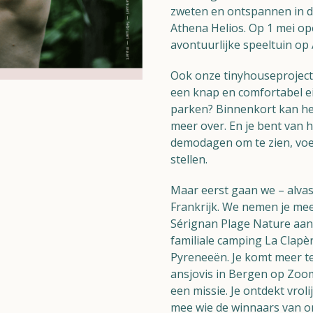
zweten en ontspannen in d
Athena Helios. Op 1 mei op
avontuurlijke speeltuin op
Ook onze tinyhouseproject 
een knap en comfortabel e
parken? Binnenkort kan het.
meer over. En je bent van h
demodagen om te zien, voe
stellen.
Maar eerst gaan we – alvast
Frankrijk. We nemen je me
Sérignan Plage Nature aan
familiale camping La Clapèr
Pyreneeën. Je komt meer te
ansjovis in Bergen op Zoom
een missie. Je ontdekt vro
mee wie de winnaars van o