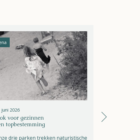
ena
Athena Helios
 juni 2026
26 juni 2026
ok voor gezinnen
Zomer op Hel
en topbestemming
open, dagbe
ze drie parken trekken naturistische
De zomer is e