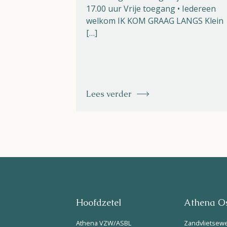
17.00 uur Vrije toegang • Iedereen
welkom IK KOM GRAAG LANGS Klein
[…]
Lees verder
Hoofdzetel
Athena Os
Athena VZW/ASBL
Zandvlietsew