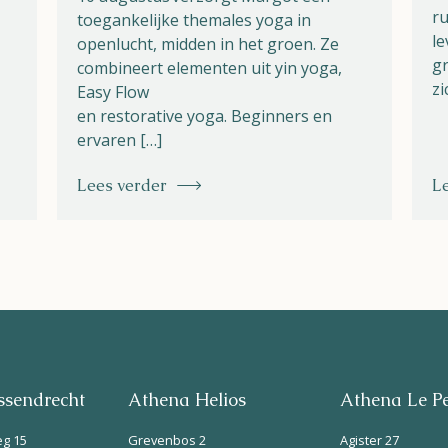
ru
toegankelijke themales yoga in
le
openlucht, midden in het groen. Ze
gr
combineert elementen uit yin yoga,
zi
Easy Flow
en restorative yoga. Beginners en
ervaren […]
Lees verder
L
sendrecht
Athena Helios
Athena Le P
eg 15
Grevenbos 2
Agister 27