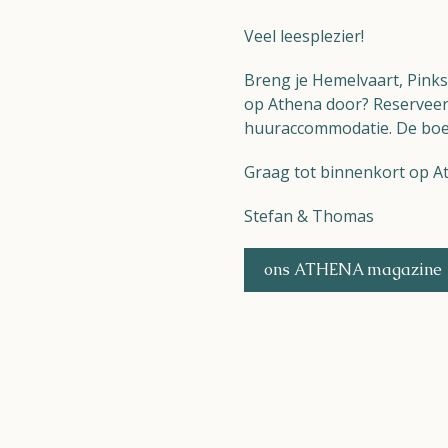
Veel leesplezier!
Breng je Hemelvaart, Pink
op Athena door? Reserveer 
huuraccommodatie. De boeki
Graag tot binnenkort op A
Naturisme
Stefan & Thomas
Community
Kalender
ons ATHENA magazine
Parken