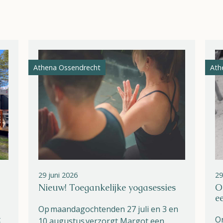
Ossendrecht
Le Perron
Helios
Athena Ossendrecht
Ath
Contact
29 juni 2026
29
Nieuw! Toegankelijke yogasessies
O
e
Op maandagochtenden 27 juli en 3 en
t
On
10 augustus verzorgt Margot een