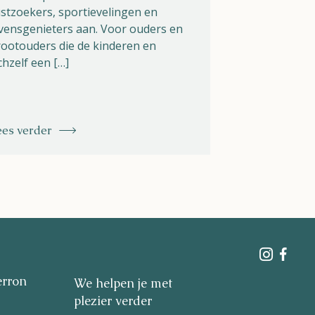
stzoekers, sportievelingen en
Athena Helios
vensgenieters aan. Voor ouders en
geweldig nieuw
ootouders die de kinderen en
geopend! Na 
chzelf een […]
ees verder
Lees verder
erron
We helpen je met
plezier verder