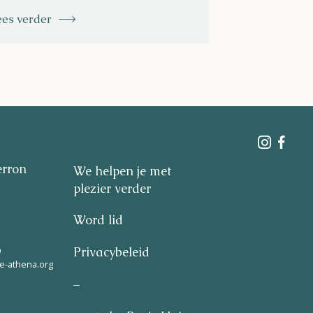
ees verder
Lees verder
erron
We helpen je met
plezier verder
Word lid
9
Privacybeleid
e-athena.org
–