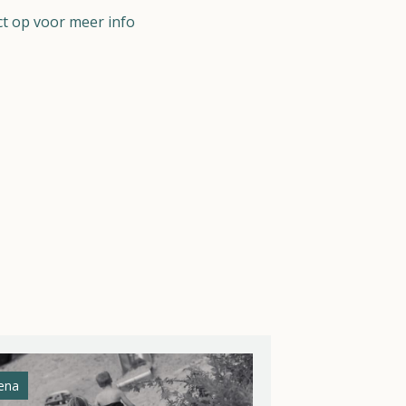
t op voor meer info
ena
Athena Helios