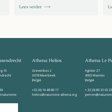
Lees verder
L
sendrecht
Athena Helios
Athena Le P
eg 15
Grevenbos 2
Agister 27
ndrecht
3078 Meerbeek
4950 Waimes
België
België
89
+32 (0) 16 48 80 17
+ 32 (0) 80 33 03 2
naturisme-
helios@naturisme-athena.org
perron@naturism