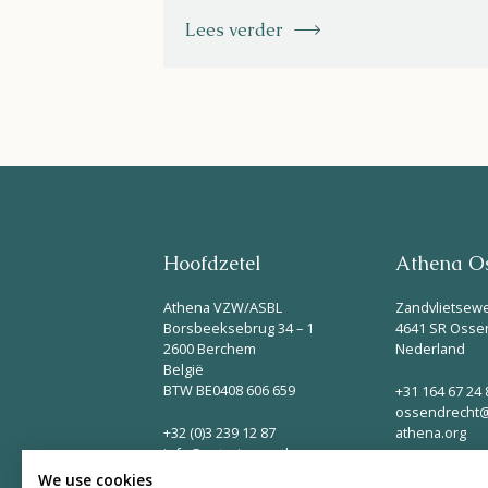
Lees verder
Hoofdzetel
Athena Os
Athena VZW/ASBL
Zandvlietsew
Borsbeeksebrug 34 – 1
4641 SR Osse
2600 Berchem
Nederland
België
BTW BE0408 606 659
+31 164 67 24 
ossendrecht@
+32 (0)3 239 12 87
athena.org
info@naturisme-athena.org
We use cookies