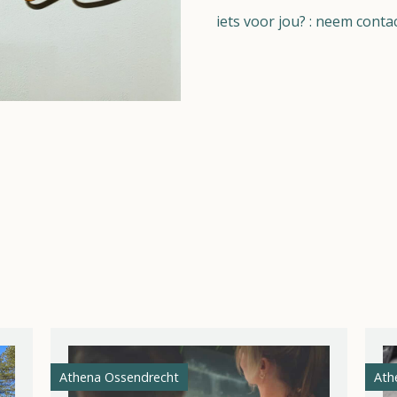
iets voor jou? :
neem contac
Naturisme
Community
Kalender
Athena Ossendrecht
Ath