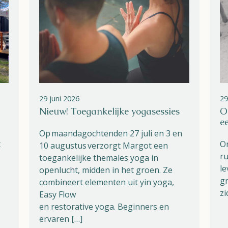
Parken
Ossendrecht
Le Perron
29 juni 2026
29
Helios
Nieuw! Toegankelijke yogasessies
O
e
Op maandagochtenden 27 juli en 3 en
t
On
10 augustus verzorgt Margot een
ru
toegankelijke themales yoga in
le
openlucht, midden in het groen. Ze
gr
combineert elementen uit yin yoga,
zi
Contact
Easy Flow
en restorative yoga. Beginners en
ervaren […]