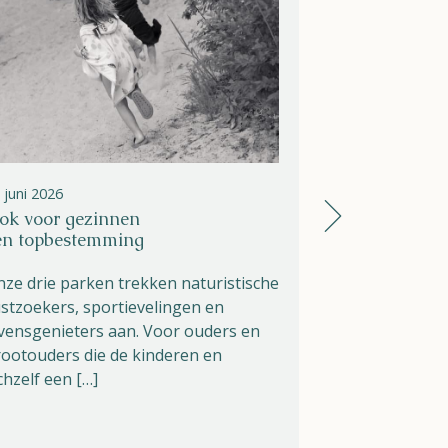
 juni 2026
26 juni 2026
ok voor gezinnen
Zomer op Hel
en topbestemming
open, dagbe
ze drie parken trekken naturistische
De zomer is e
stzoekers, sportievelingen en
Athena Helios
vensgenieters aan. Voor ouders en
geweldig nieuw
ootouders die de kinderen en
geopend! Na 
chzelf een […]