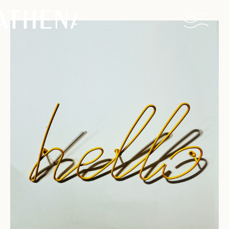
Naturisme
Communauté
Calendrier
Parcs
Ossendrecht
Le Perron