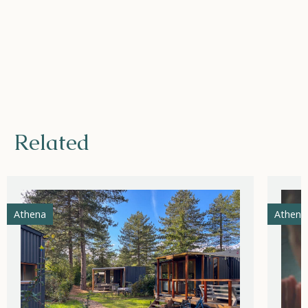
Related
Athena
Athena