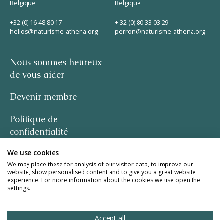
Belgique
Belgique
+32 (0) 16 48 80 17
+ 32 (0) 80 33 03 29
helios@naturisme-athena.org
perron@naturisme-athena.org
Nous sommes heureux
de vous aider
Devenir membre
Politique de
confidentialité
We use cookies
-
We may place these for analysis of our visitor data, to improve our
website, show personalised content and to give you a great website
citation de Rosie Haine
experience. For more information about the cookies we use open the
settings.
design par studio basil.
Accept all