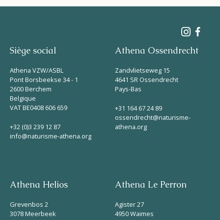
Siège social
Athena Ossendrecht
Athena VZW/ASBL
Zandvlietseweg 15
Pont Borsbeekse 34 - 1
4641 SR Ossendrecht
2600 Berchem
Pays-Bas
Belgique
VAT BE0408 606 659
+31 164 67 24 89
ossendrecht@naturisme-
+32 (0)3 239 12 87
athena.org
info@naturisme-athena.org
Athena Helios
Athena Le Perron
Grevenbos 2
Agister 27
3078 Meerbeek
4950 Waimes