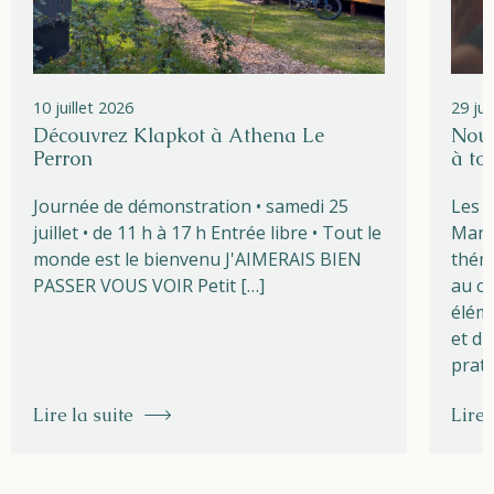
10 juillet 2026
29 ju
Découvrez Klapkot à Athena Le
Nouv
Perron
à to
Journée de démonstration • samedi 25
Les l
juillet • de 11 h à 17 h Entrée libre • Tout le
Marg
monde est le bienvenu J'AIMERAIS BIEN
théma
PASSER VOUS VOIR Petit […]
au cœ
éléme
et du
prati
Lire la suite
Lire 