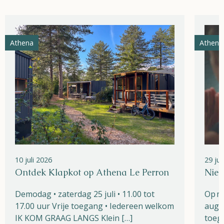
Athena
Athena
10 juli 2026
29 ju
Ontdek Klapkot op Athena Le Perron
Nieu
Demodag • zaterdag 25 juli • 11.00 tot
Op m
17.00 uur Vrije toegang • Iedereen welkom
augu
IK KOM GRAAG LANGS Klein […]
toega