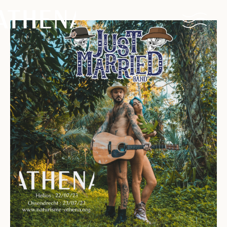
Naturisme
Community
Kalender
Parken
Ossendrecht
Le Perron