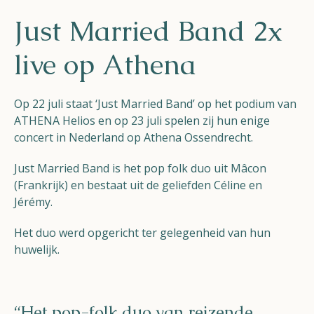
Helios
Just Married Band 2x
live op Athena
Op 22 juli staat ‘Just Married Band’ op het podium van
ATHENA Helios en op 23 juli spelen zij hun enige
Contact
concert in Nederland op Athena Ossendrecht.
Just Married Band is het pop folk duo uit Mâcon
(Frankrijk) en bestaat uit de geliefden Céline en
Jérémy.
NL
FR
EN
Het duo werd opgericht ter gelegenheid van hun
Apple App Store
huwelijk.
Android Play Store
“Het pop-folk duo van reizende