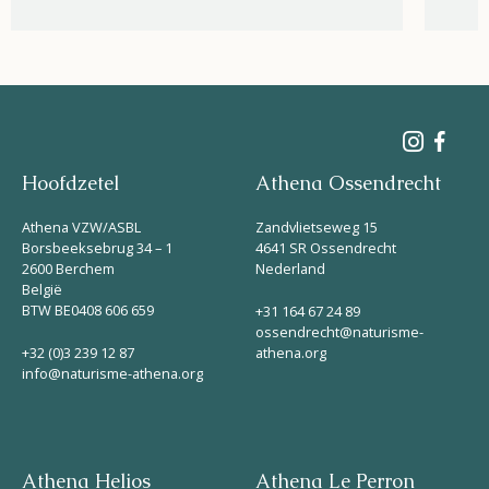
Hoofdzetel
Athena Ossendrecht
Athena VZW/ASBL
Zandvlietseweg 15
Borsbeeksebrug 34 – 1
4641 SR Ossendrecht
2600 Berchem
Nederland
België
BTW BE0408 606 659
+31 164 67 24 89
ossendrecht@naturisme-
+32 (0)3 239 12 87
athena.org
info@naturisme-athena.org
Athena Helios
Athena Le Perron