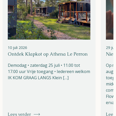
10 juli 2026
29 ju
Ontdek Klapkot op Athena Le Perron
Nieu
Demodag • zaterdag 25 juli • 11.00 tot
Op m
17.00 uur Vrije toegang • Iedereen welkom
augu
IK KOM GRAAG LANGS Klein […]
toega
midde
combi
Flow 
ervar
Lees verder
Lees