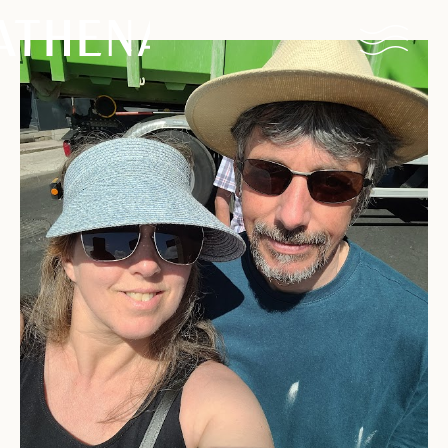
Naturisme
Community
Kalender
Parken
Ossendrecht
Le Perron