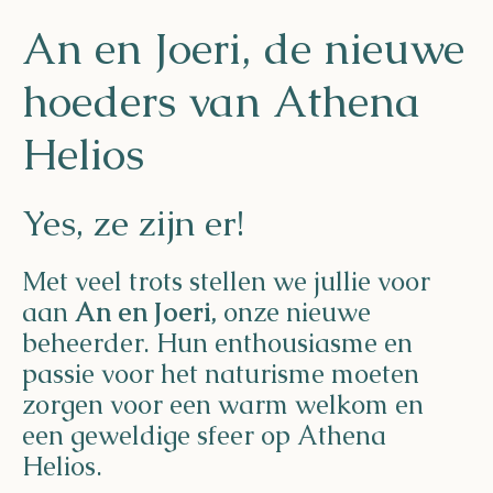
Helios
An en Joeri, de nieuwe
hoeders van Athena
Helios
Contact
Yes, ze zijn er!
Met veel trots stellen we jullie voor
aan
An en Joeri,
onze nieuwe
NL
FR
EN
beheerder. Hun enthousiasme en
passie voor het naturisme moeten
Apple App Store
zorgen voor een warm welkom en
een geweldige sfeer op Athena
Android Play Store
Helios.