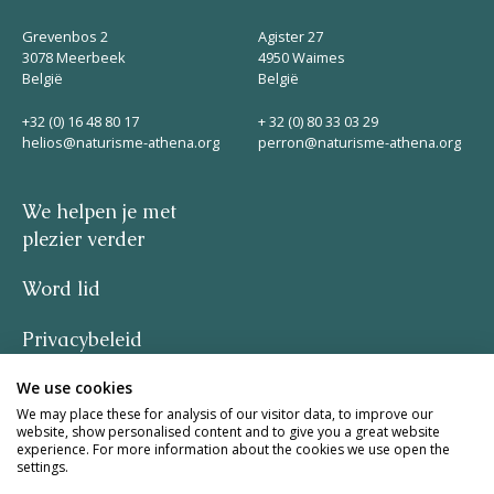
Grevenbos 2
Agister 27
3078 Meerbeek
4950 Waimes
België
België
+32 (0) 16 48 80 17
+ 32 (0) 80 33 03 29
helios@naturisme-athena.org
perron@naturisme-athena.org
We helpen je met
plezier verder
Word lid
Privacybeleid
We use cookies
–
We may place these for analysis of our visitor data, to improve our
website, show personalised content and to give you a great website
quote by Rosie Haine
experience. For more information about the cookies we use open the
settings.
design by studio basil.