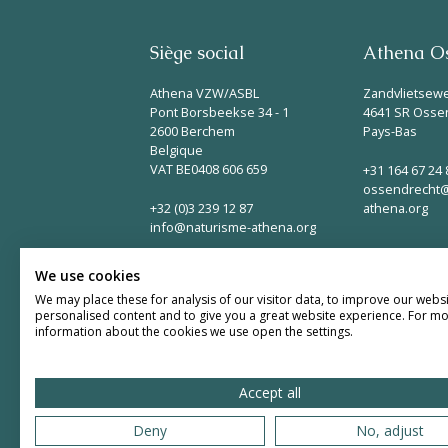
Siège social
Athena Os
Athena VZW/ASBL
Zandvlietsew
Pont Borsbeekse 34 - 1
4641 SR Osse
2600 Berchem
Pays-Bas
Belgique
VAT BE0408 606 659
+31 164 67 24 
ossendrecht@
+32 (0)3 239 12 87
athena.org
info@naturisme-athena.org
We use cookies
We may place these for analysis of our visitor data, to improve our webs
personalised content and to give you a great website experience. For m
information about the cookies we use open the settings.
Accept all
Deny
No, adjust