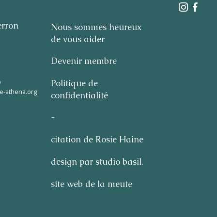
erron
Nous sommes heureux
de vous aider
Devenir membre
9
Politique de
e-athena.org
confidentialité
-
citation de Rosie Haine
design par studio basil.
site web de la meute
FR
NL
EN
er l'application
Apple App Store
Android Play Store