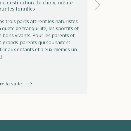
ne destination de choix, même
C'est l'été à H
our les familles
ouverte, les v
sont les bien
s trois parcs attirent les naturistes
L'été a enfin
 quête de tranquillité, les sportifs et
Helios, et nou
s bons vivants. Pour les parents et
nouvelle à vou
s grands-parents qui souhaitent
est ouverte ! 
frir aux enfants et à eux-mêmes un
]
re la suite
Lire la suite