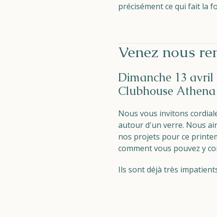
précisément ce qui fait la f
Parcs
Ossendrecht
Venez nous ren
Le Perron
Helios
Dimanche 13 avril
Clubhouse Athena 
Nous vous invitons cordia
autour d'un verre. Nous aim
nos projets pour ce printem
Contact
comment vous pouvez y con
Ils sont déjà très impatient