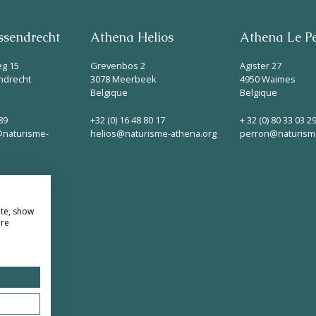
sendrecht
Athena Helios
Athena Le P
eg 15
Grevenbos 2
Agister 27
ndrecht
3078 Meerbeek
4950 Waimes
Belgique
Belgique
89
+32 (0) 16 48 80 17
+ 32 (0) 80 33 03 2
naturisme-
helios@naturisme-athena.org
perron@naturism
ite, show
ore
Télécharg