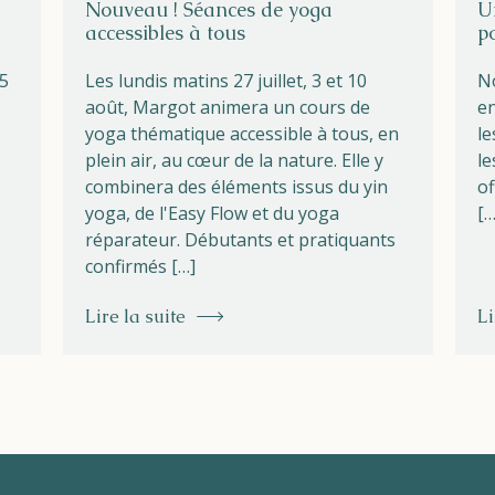
Nouveau ! Séances de yoga
U
accessibles à tous
p
25
Les lundis matins 27 juillet, 3 et 10
No
août, Margot animera un cours de
en
yoga thématique accessible à tous, en
le
plein air, au cœur de la nature. Elle y
le
combinera des éléments issus du yin
of
yoga, de l'Easy Flow et du yoga
[…
réparateur. Débutants et pratiquants
confirmés […]
Lire la suite
Li