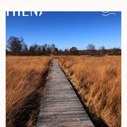
Naturisme
Community
Kalender
Parken
Ossendrecht
Le Perron