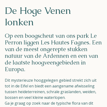
Helios
De Hoge Venen
lonken
Op een boogscheut van ons park Le
Perron liggen Les Hautes Fagnes. Een
Contact
van de meest ongerepte stukken
natuur van de Ardennen en een van
de laatste hoogveengebieden in
Europa.
NL
FR
EN
Dit mysterieuze hooggelegen gebied strekt zich uit
Apple App Store
tot in de Eifel en biedt een aangename afwisseling
tussen heideterreinen, schrale graslanden, weiden,
bossen en veel kleine waterlopen.
Android Play Store
Ga je graag op zoek naar de typische flora van dit