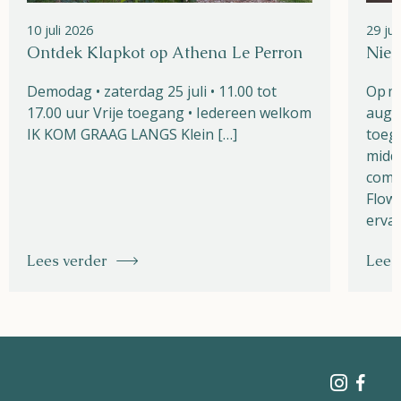
10 juli 2026
29 ju
Ontdek Klapkot op Athena Le Perron
Nieu
Demodag • zaterdag 25 juli • 11.00 tot
Op m
17.00 uur Vrije toegang • Iedereen welkom
augu
IK KOM GRAAG LANGS Klein […]
toega
midde
combi
Flow 
ervar
Lees verder
Lees