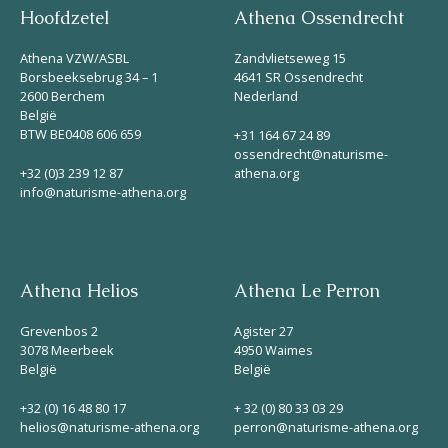
Hoofdzetel
Athena Ossendrecht
Athena VZW/ASBL
Zandvlietseweg 15
Borsbeeksebrug 34 – 1
4641 SR Ossendrecht
2600 Berchem
Nederland
België
BTW BE0408 606 659
+31 164 67 24 89
ossendrecht@naturisme-
+32 (0)3 239 12 87
athena.org
info@naturisme-athena.org
Athena Helios
Athena Le Perron
Grevenbos 2
Agister 27
3078 Meerbeek
4950 Waimes
België
België
+32 (0) 16 48 80 17
+ 32 (0) 80 33 03 29
helios@naturisme-athena.org
perron@naturisme-athena.org