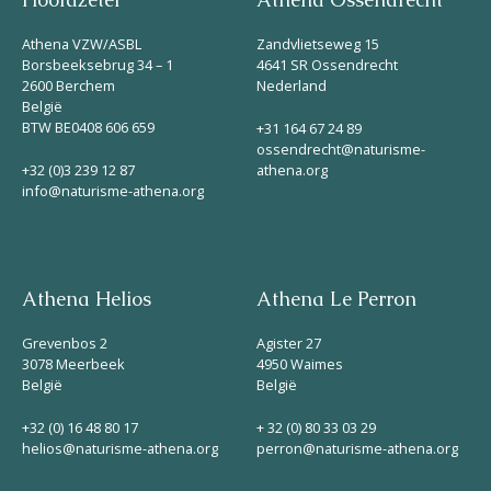
Hoofdzetel
Athena Ossendrecht
Athena VZW/ASBL
Zandvlietseweg 15
Borsbeeksebrug 34 – 1
4641 SR Ossendrecht
2600 Berchem
Nederland
België
BTW BE0408 606 659
+31 164 67 24 89
ossendrecht@naturisme-
+32 (0)3 239 12 87
athena.org
info@naturisme-athena.org
Athena Helios
Athena Le Perron
Grevenbos 2
Agister 27
3078 Meerbeek
4950 Waimes
België
België
+32 (0) 16 48 80 17
+ 32 (0) 80 33 03 29
helios@naturisme-athena.org
perron@naturisme-athena.org