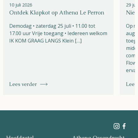
10 juli 2026
29 ju
Ontdek Klapkot op Athena Le Perron
Nieu
Demodag • zaterdag 25 juli • 11.00 tot
Op m
17.00 uur Vrije toegang • Iedereen welkom
augu
IK KOM GRAAG LANGS Klein […]
toega
midde
combi
Flow 
ervar
Lees verder
Lees