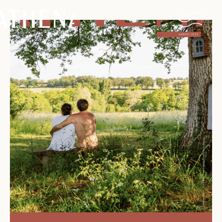
Naturisme
Community
Kalender
Parken
Ossendrecht
Le Perron