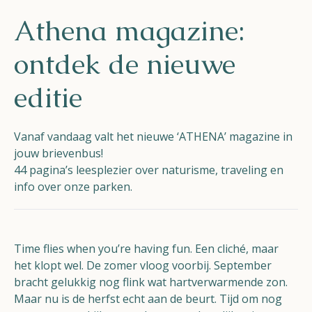
Helios
Athena magazine:
ontdek de nieuwe
editie
Contact
Vanaf vandaag valt het nieuwe ‘ATHENA’ magazine in
jouw brievenbus!
44 pagina’s leesplezier over naturisme, traveling en
info over onze parken.
NL
FR
EN
Apple App Store
Time flies when you’re having fun.
Een cliché, maar
het klopt wel. De zomer vloog voorbij. September
bracht gelukkig nog flink wat hartverwarmende zon.
Android Play Store
Maar nu is de herfst echt aan de beurt. Tijd om nog