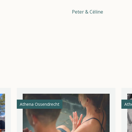
Peter & Céline
Contact
Athena Ossendrecht
Ath