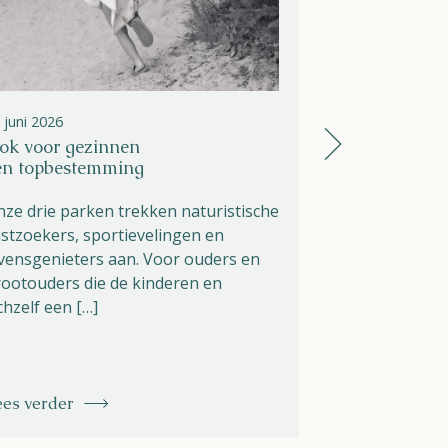
 juni 2026
26 juni 2026
ok voor gezinnen
Zomer op Hel
en topbestemming
open, dagbe
ze drie parken trekken naturistische
De zomer is e
stzoekers, sportievelingen en
Athena Helios
vensgenieters aan. Voor ouders en
geweldig nieuw
ootouders die de kinderen en
geopend! Na 
chzelf een […]
ees verder
Lees verder