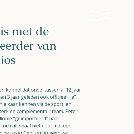
s met de
eerder van
ios
 een koppel dat ondertussen al 12 jaar
n 3 jaar geleden ook officieel “ja”
n elkaar kennen via de sport, en
terk en complementair team. Peter
allonië “geïmporteerd” naar
 toch allemaal niet doet met een
n de regio Gent en bouwen we