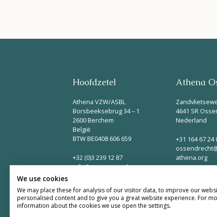
Hoofdzetel
Athena Os
Athena VZW/ASBL
Zandvlietsew
Borsbeeksebrug 34 – 1
4641 SR Osse
2600 Berchem
Nederland
België
BTW BE0408 606 659
+31 164 67 24 
ossendrecht@
+32 (0)3 239 12 87
athena.org
info@naturisme-athena.org
We use cookies
We may place these for analysis of our visitor data, to improve our webs
personalised content and to give you a great website experience. For m
information about the cookies we use open the settings.