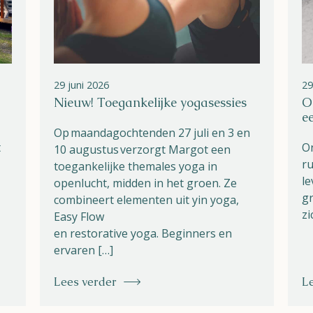
29 juni 2026
29
Nieuw! Toegankelijke yogasessies
O
e
Op maandagochtenden 27 juli en 3 en
t
On
10 augustus verzorgt Margot een
ru
toegankelijke themales yoga in
le
openlucht, midden in het groen. Ze
gr
combineert elementen uit yin yoga,
zi
Easy Flow
en restorative yoga. Beginners en
ervaren […]
Lees verder
L