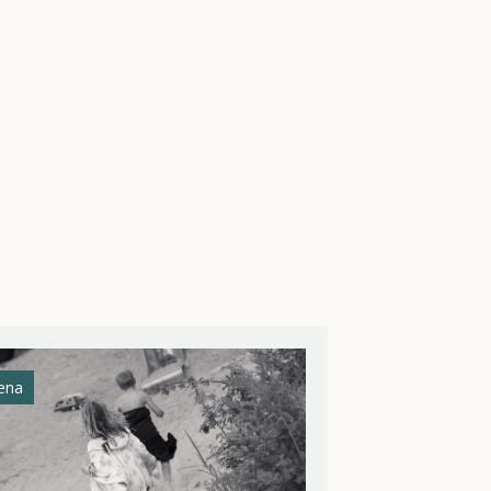
ena
Athena Helios