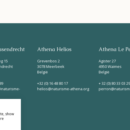
sendrecht
Athena Helios
Athena Le P
eg 15
Grevenbos 2
Agister 27
ndrecht
3078 Meerbeek
4950 Waimes
België
België
89
+32 (0) 16 48 80 17
+ 32 (0) 80 33 03 2
naturisme-
helios@naturisme-athena.org
perron@naturism
ite, show
ore