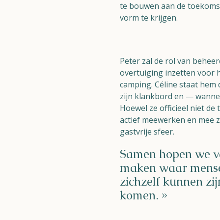
te bouwen aan de toekoms
vorm te krijgen.
Naturisme
Community
Peter zal de rol van behee
Kalender
overtuiging inzetten voor h
camping. Céline staat hem d
zijn klankbord en — wannee
Hoewel ze officieel niet de t
actief meewerken en mee 
gastvrije sfeer.
Parken
Samen hopen we va
maken waar mense
Ossendrecht
zichzelf kunnen zij
Le Perron
komen. »
Helios