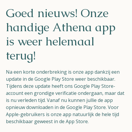
Helios
Goed nieuws! Onze
handige Athena app
is weer helemaal
terug!
Contact
Na een korte onderbreking is onze app dankzij een
update in de Google Play Store weer beschikbaar.
NL
FR
EN
Tijdens deze update heeft ons Google Play Store-
account een grondige verificatie ondergaan, maar dat
is nu verleden tijd. Vanaf nu kunnen jullie de app
Apple App Store
opnieuw downloaden in de Google Play Store. Voor
Apple-gebruikers is onze app natuurlijk de hele tijd
Android Play Store
beschikbaar geweest in de App Store.