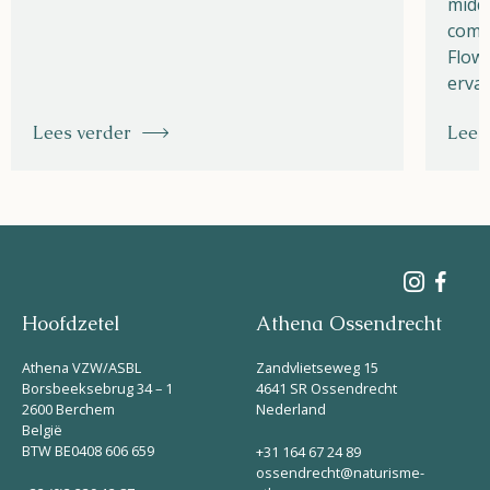
midde
combi
Flow 
ervar
Lees verder
Lees
Hoofdzetel
Athena Ossendrecht
Athena VZW/ASBL
Zandvlietseweg 15
Borsbeeksebrug 34 – 1
4641 SR Ossendrecht
2600 Berchem
Nederland
België
BTW BE0408 606 659
+31 164 67 24 89
ossendrecht@naturisme-