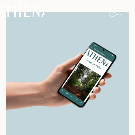
Naturisme
Community
Kalender
Parken
Ossendrecht
Le Perron