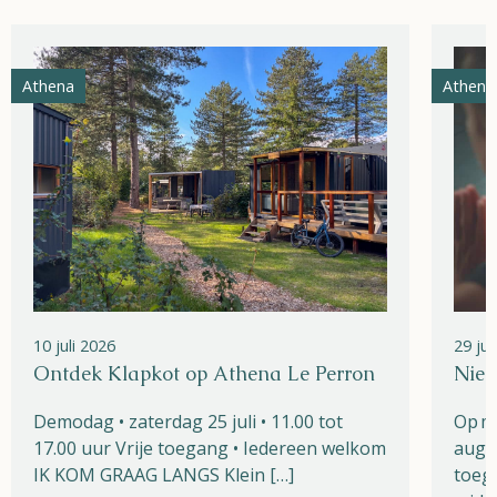
Athena
Athena
10 juli 2026
29 ju
Ontdek Klapkot op Athena Le Perron
Nieu
Demodag • zaterdag 25 juli • 11.00 tot
Op m
17.00 uur Vrije toegang • Iedereen welkom
augu
IK KOM GRAAG LANGS Klein […]
toega