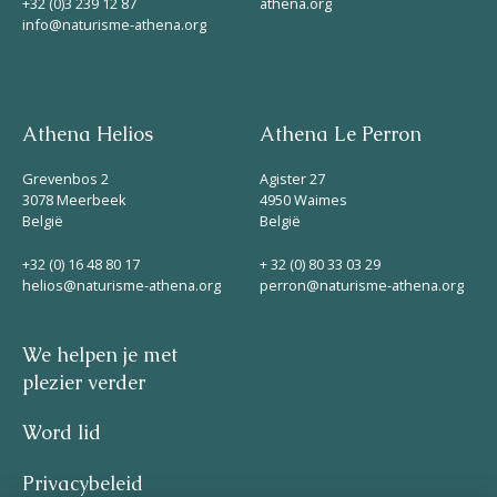
+32 (0)3 239 12 87
athena.org
info@naturisme-athena.org
Athena Helios
Athena Le Perron
Grevenbos 2
Agister 27
3078 Meerbeek
4950 Waimes
België
België
+32 (0) 16 48 80 17
+ 32 (0) 80 33 03 29
helios@naturisme-athena.org
perron@naturisme-athena.org
We helpen je met
plezier verder
Word lid
Privacybeleid