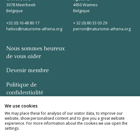
3078 Meerbeek
4950 Waimes
Belgique
Belgique
+32 (0) 16 48 80 17
+ 32 (0) 80 33 03 29
helios@naturisme-athena.org
perron@naturisme-athena.org
Nous sommes heureux
de vous aider
Devenir membre
Politique de
confidentialité
We use cookies
-
We may place these for analysis of our visitor data, to improve our
website, show personalised content and to give you a great website
citation de Rosie Haine
experience. For more information about the cookies we use open the
settings.
design par studio basil.