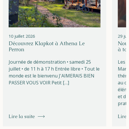
10 juillet 2026
29 ju
Découvrez Klapkot à Athena Le
Nouv
Perron
à to
Journée de démonstration • samedi 25
Les l
juillet • de 11 h à 17 h Entrée libre • Tout le
Marg
monde est le bienvenu J'AIMERAIS BIEN
théma
PASSER VOUS VOIR Petit […]
au cœ
éléme
et du
prati
Lire la suite
Lire 