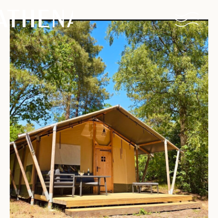
Naturisme
Communauté
Calendrier
Parcs
Ossendrecht
Le Perron