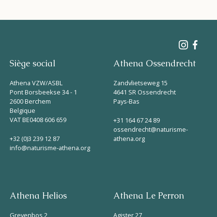
Siège social
Athena Ossendrecht
Athena VZW/ASBL
Zandvlietseweg 15
Pont Borsbeekse 34 - 1
4641 SR Ossendrecht
2600 Berchem
Pays-Bas
Belgique
VAT BE0408 606 659
+31 164 67 24 89
ossendrecht@naturisme-
+32 (0)3 239 12 87
athena.org
info@naturisme-athena.org
Athena Helios
Athena Le Perron
Grevenbos 2
Agister 27