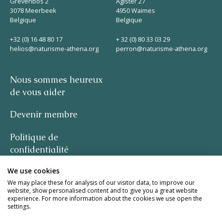
Grevenbos 2
Agister 27
3078 Meerbeek
4950 Waimes
Belgique
Belgique
+32 (0) 16 48 80 17
+ 32 (0) 80 33 03 29
helios@naturisme-athena.org
perron@naturisme-athena.org
Nous sommes heureux
de vous aider
Devenir membre
Politique de
confidentialité
We use cookies
-
We may place these for analysis of our visitor data, to improve our
website, show personalised content and to give you a great website
citation de Rosie Haine
experience. For more information about the cookies we use open the
settings.
design par studio basil.