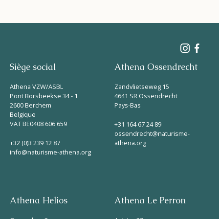
Siège social
Athena Ossendrecht
Athena VZW/ASBL
Zandvlietseweg 15
Pont Borsbeekse 34 - 1
4641 SR Ossendrecht
2600 Berchem
Pays-Bas
Belgique
VAT BE0408 606 659
+31 164 67 24 89
ossendrecht@naturisme-
+32 (0)3 239 12 87
athena.org
info@naturisme-athena.org
Athena Helios
Athena Le Perron