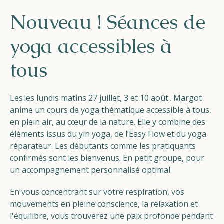
Helios
Nouveau ! Séances de
yoga accessibles à
tous
Contact
Les
les lundis matins 27 juillet, 3 et 10 août
, Margot
anime un cours de yoga thématique accessible à tous,
en plein air, au cœur de la nature. Elle y combine des
éléments issus du yin yoga, de l’Easy Flow et du yoga
FR
NL
EN
réparateur. Les débutants comme les pratiquants
confirmés sont les bienvenus. En petit groupe, pour
un accompagnement personnalisé optimal.
Apple App Store
En vous concentrant sur votre respiration, vos
mouvements en pleine conscience, la relaxation et
Android Play Store
l'équilibre, vous trouverez une paix profonde pendant