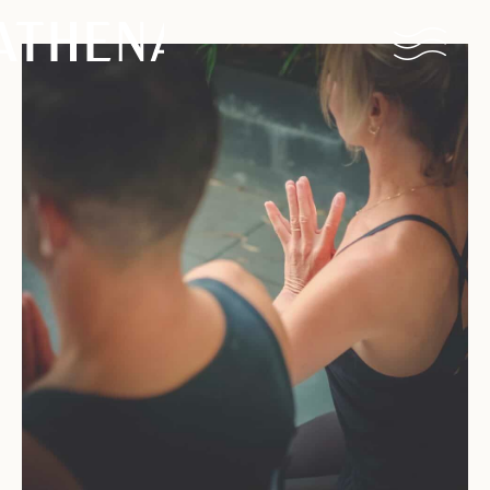
Naturisme
Communauté
Calendrier
Parcs
Ossendrecht
Le Perron