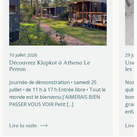
10 juillet 2026
29 ju
Découvrez Klapkot à Athena Le
Une 
Perron
les 
Journée de démonstration • samedi 25
Nos t
juillet • de 11 h à 17 h Entrée libre • Tout le
quête
monde est le bienvenu J'AIMERAIS BIEN
bons 
PASSER VOUS VOIR Petit […]
grand
enfa
Lire la suite
Lire 