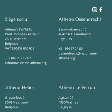
Siège social
Athena Ossendrecht
Athena VZW/ASBL
Zandvlietseweg 15
Pont Borsbeekse 34 - 1
4641 SR Ossendrecht
2600 Berchem
Pays-Bas
Belgique
VAT BE0408 606 659
+31 164 67 24 89
ossendrecht@naturisme-
+32 (0)3 239 12 87
athena.org
info@naturisme-athena.org
Athena Helios
Athena Le Perron
Grevenbos 2
Agister 27
3078 Meerbeek
4950 Waimes
Belgique
Belgique