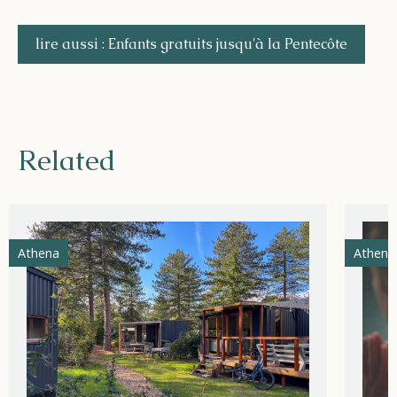
lire aussi : Enfants gratuits jusqu'à la Pentecôte
Related
Athena
Athena