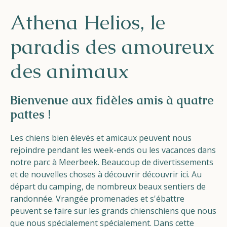
Helios
Athena Helios, le
paradis des amoureux
des animaux
Contact
Bienvenue aux fidèles amis à quatre
pattes !
Les chiens bien élevés et amicaux
peuvent nous
FR
NL
EN
rejoindre pendant les week-ends ou les vacances dans
notre parc à Meerbeek. Beaucoup de divertissements
et de
nouvelles choses
à découvrir
découvrir
ici. Au
Apple App Store
départ du camping, de nombreux
beaux sentiers de
randonnée.
V
rangée
promenades
et s'ébattre
Android Play Store
peuvent se faire sur
les grands
chiens
chiens que nous
que nous
spécialement
spécialement
.
Dans cette