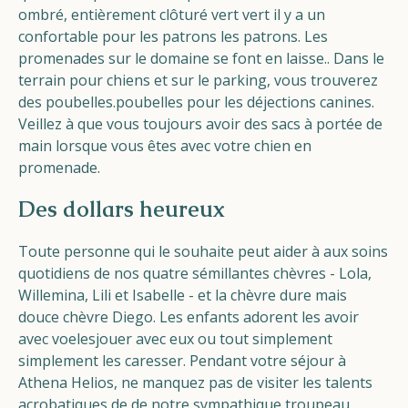
ombré
,
entièrement clôturé
vert
vert
il y a un
confortable
pour les patrons
les patrons
.
Les
promenades sur le domaine se font en laisse.
.
Dans le
terrain pour chiens et sur le parking, vous trouverez
des poubelles.
poubelles
pour les déjections canines.
Veillez à
que vous
toujours avoir des sacs à portée de
main
lorsque vous êtes
avec
votre
chien en
promenade
.
Des dollars heureux
Toute personne qui le souhaite peut
aider
à
aux soins
quotidiens de nos
quatre
sémillantes
chèvres
- Lola,
Willemina, Lili et Isabelle -
et
la chèvre dure mais
douce
chèvre
Diego
. Les enfants adorent les avoir
avec
voe
les
jouer avec eux ou tout simplement
simplement
les caresser.
Pendant votre séjour à
Athena Helios, ne manquez pas de visiter les
talents
acrobatiques de
de notre sympathique troupeau
.