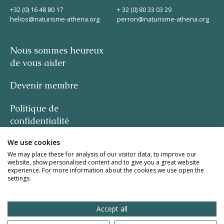
+32 (0) 16 48 80 17
+ 32 (0) 80 33 03 29
helios@naturisme-athena.org
perron@naturisme-athena.org
Nous sommes heureux
de vous aider
Devenir membre
Politique de
confidentialité
We use cookies
-
We may place these for analysis of our visitor data, to improve our
website, show personalised content and to give you a great website
citation de Rosie Haine
experience. For more information about the cookies we use open the
settings.
design par studio basil.
Accept all
site web de la meute