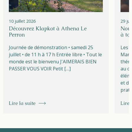
10 juillet 2026
29 ju
Découvrez Klapkot à Athena Le
Nouv
Perron
à to
Journée de démonstration • samedi 25
Les l
juillet • de 11 h à 17 h Entrée libre • Tout le
Marg
monde est le bienvenu J'AIMERAIS BIEN
théma
PASSER VOUS VOIR Petit […]
au cœ
éléme
et du
prati
Lire la suite
Lire 