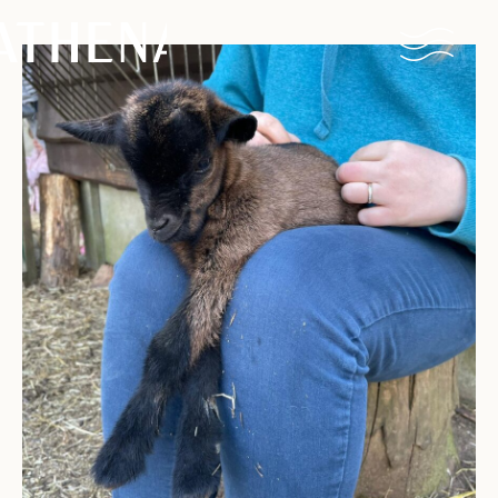
Naturisme
Communauté
Calendrier
Parcs
Ossendrecht
Le Perron