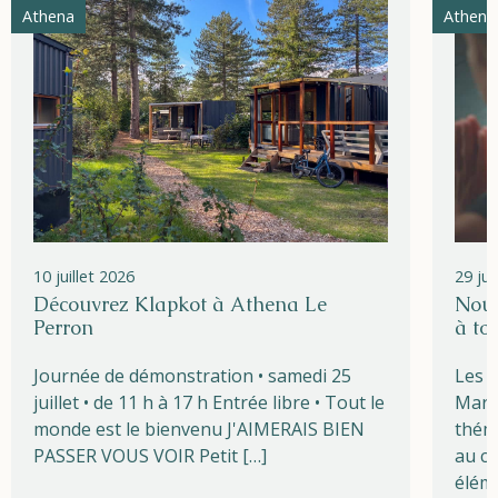
Athena
Athena
10 juillet 2026
29 ju
Découvrez Klapkot à Athena Le
Nouv
Perron
à to
Journée de démonstration • samedi 25
Les l
juillet • de 11 h à 17 h Entrée libre • Tout le
Marg
monde est le bienvenu J'AIMERAIS BIEN
théma
PASSER VOUS VOIR Petit […]
au cœ
éléme