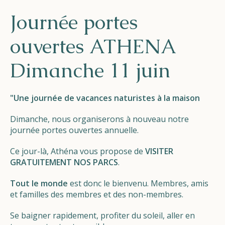
Helios
Journée portes
ouvertes ATHENA
Dimanche 11 juin
Contact
"Une journée de vacances naturistes à la maison
Dimanche, nous organiserons à nouveau notre
journée portes ouvertes annuelle.
FR
NL
EN
Ce jour-là, Athéna vous propose de
VISITER
GRATUITEMENT NOS PARCS
.
Apple App Store
Tout le monde
est donc le bienvenu. Membres, amis
et familles des membres et des non-membres.
Android Play Store
Se baigner rapidement, profiter du soleil, aller en