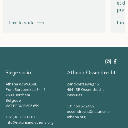
et du
prati
Lire la suite
Lire 
Siège social
Athena Ossendrecht
Athena VZW/ASBL
Zandvlietseweg 15
Pont Borsbeekse 34 - 1
4641 SR Ossendrecht
2600 Berchem
Pays-Bas
Belgique
VAT BE0408 606 659
+31 164 67 24 89
ossendrecht@naturisme-
+32 (0)3 239 12 87
athena.org
info@naturisme-athena.org