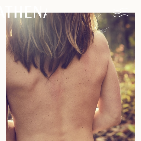
Naturisme
Communauté
Calendrier
Parcs
Ossendrecht
Le Perron