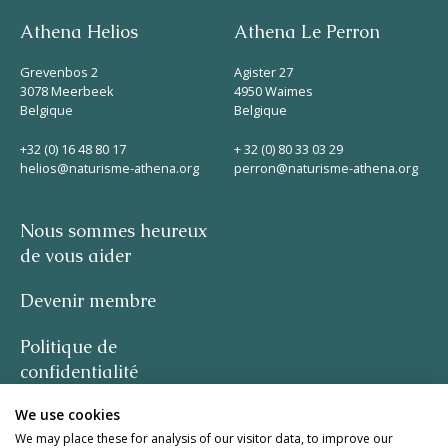
Athena Helios
Athena Le Perron
Grevenbos 2
Agister 27
3078 Meerbeek
4950 Waimes
Belgique
Belgique
+32 (0) 16 48 80 17
+ 32 (0) 80 33 03 29
helios@naturisme-athena.org
perron@naturisme-athena.org
Nous sommes heureux
de vous aider
Devenir membre
Politique de
confidentialité
We use cookies
-
We may place these for analysis of our visitor data, to improve our