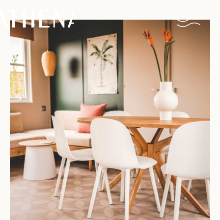
Naturisme
Communauté
Calendrier
Parcs
Ossendrecht
Le Perron