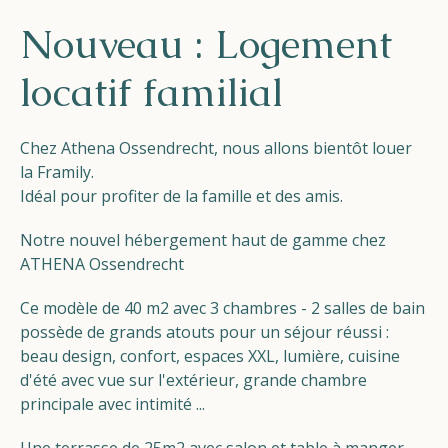
Helios
Nouveau : Logement
locatif familial
Chez Athena Ossendrecht, nous allons bientôt louer
la Framily.
Contact
Idéal pour profiter de la famille et des amis.
Notre nouvel hébergement haut de gamme chez
ATHENA Ossendrecht
FR
NL
EN
Ce modèle de 40 m2 avec 3 chambres - 2 salles de bain
possède de grands atouts pour un séjour réussi :
Apple App Store
beau design, confort, espaces XXL, lumière, cuisine
d'été avec vue sur l'extérieur, grande chambre
principale avec intimité ...
Android Play Store