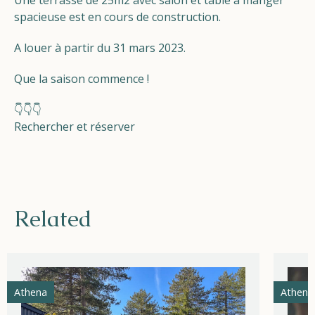
Une terrasse de 25m2 avec salon et table à manger
spacieuse est en cours de construction.
A louer à partir du 31 mars 2023.
Que la saison commence !
👇👇👇
Rechercher et réserver
Related
Athena
Athena