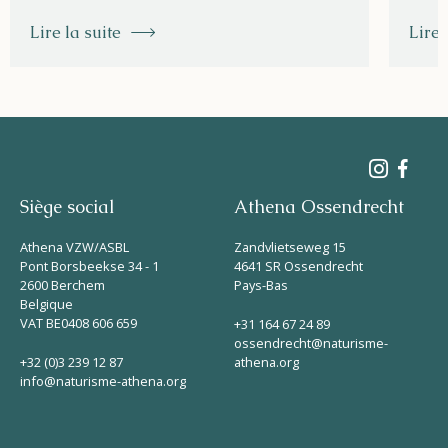
Lire la suite
Lire 
Siège social
Athena Ossendrecht
Athena VZW/ASBL
Zandvlietseweg 15
Pont Borsbeekse 34 - 1
4641 SR Ossendrecht
2600 Berchem
Pays-Bas
Belgique
VAT BE0408 606 659
+31 164 67 24 89
ossendrecht@naturisme-
+32 (0)3 239 12 87
athena.org
info@naturisme-athena.org