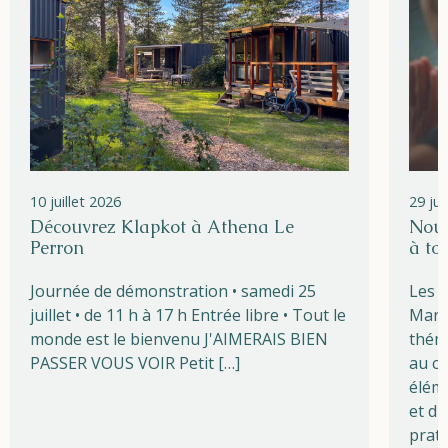
10 juillet 2026
29 ju
Découvrez Klapkot à Athena Le
Nouv
Perron
à to
Journée de démonstration • samedi 25
Les l
juillet • de 11 h à 17 h Entrée libre • Tout le
Marg
monde est le bienvenu J'AIMERAIS BIEN
théma
PASSER VOUS VOIR Petit […]
au cœ
éléme
et du
prati