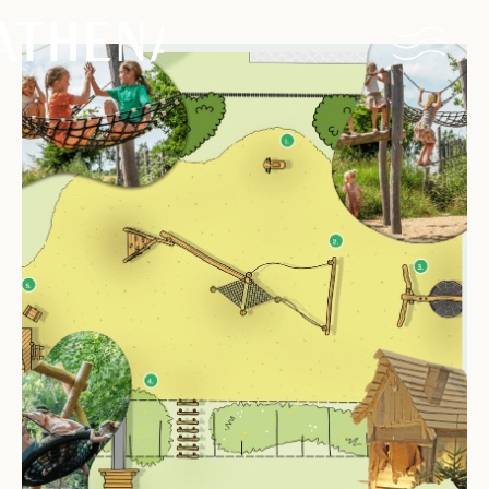
Naturisme
Communauté
Calendrier
Parcs
Ossendrecht
Le Perron