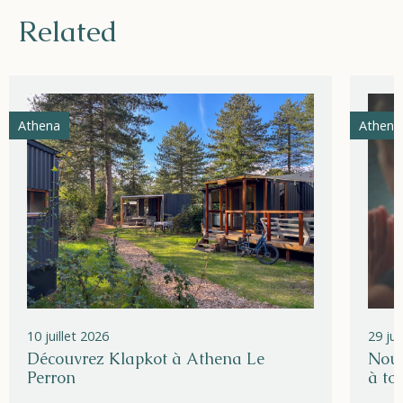
Related
Athena
Athena
10 juillet 2026
29 ju
Découvrez Klapkot à Athena Le
Nouv
Perron
à to