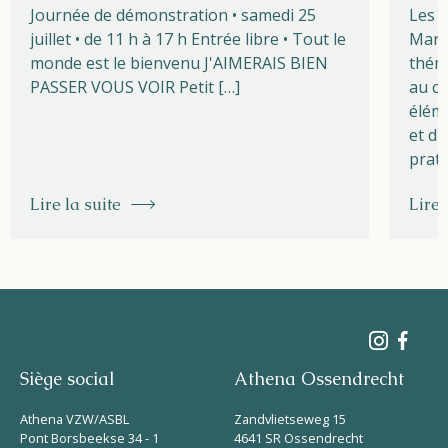
Journée de démonstration • samedi 25
Les l
juillet • de 11 h à 17 h Entrée libre • Tout le
Marg
monde est le bienvenu J'AIMERAIS BIEN
théma
PASSER VOUS VOIR Petit […]
au cœ
éléme
et du
prati
Lire la suite
Lire 
Siège social
Athena Ossendrecht
Athena VZW/ASBL
Zandvlietseweg 15
Pont Borsbeekse 34 - 1
4641 SR Ossendrecht