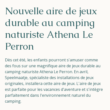
Helios
Nouvelle aire de jeux
durable au camping
naturiste Athena Le
Perron
Contact
Dès cet été, les enfants pourront s'amuser comme
des fous sur une magnifique aire de jeux durable au
FR
NL
EN
camping naturiste Athena Le Perron. En avril,
Speelmaatje, spécialiste des installations de jeux
originales, installera cette aire de jeux. L'aire de jeux
Apple App Store
est parfaite pour les vacances d'aventure et s'intègre
parfaitement dans l'environnement naturel du
Android Play Store
camping.