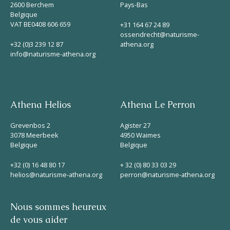
2600 Berchem
Pays-Bas
Belgique
VAT BE0408 606 659
+31 164 67 24 89
ossendrecht@naturisme-
+32 (0)3 239 12 87
athena.org
info@naturisme-athena.org
Athena Helios
Athena Le Perron
Grevenbos 2
Agister 27
3078 Meerbeek
4950 Waimes
Belgique
Belgique
+32 (0) 16 48 80 17
+ 32 (0) 80 33 03 29
helios@naturisme-athena.org
perron@naturisme-athena.org
Nous sommes heureux
de vous aider