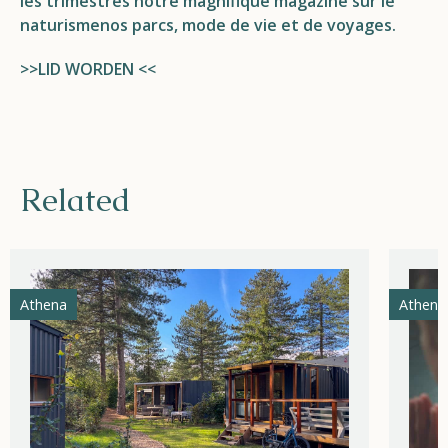
les trimestres notre magnifique
magazine sur le
naturisme
nos parcs,
mode de vie
et de
voyages
.
>>LID WORDEN <<
Related
Athena
Athena