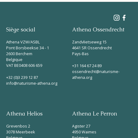
Siège social
Athena Ossendrecht
Athena VZW/ASBL
Zandvlietseweg 15
Pont Borsbeekse 34 - 1
4641 SR Ossendrecht
2600 Berchem
Pays-Bas
Belgique
VAT BE0408 606 659
+31 164 67 24 89
ossendrecht@naturisme-
+32 (0)3 239 12 87
athena.org
info@naturisme-athena.org
Athena Helios
Athena Le Perron
Grevenbos 2
Agister 27
3078 Meerbeek
4950 Waimes
Belgique
Belgique