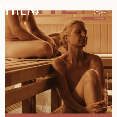
Naturisme
Communauté
Calendrier
Parcs
Ossendrecht
Le Perron