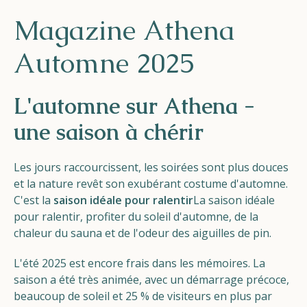
Helios
Magazine Athena
Automne 2025
L'automne sur Athena -
une saison à chérir
Contact
Les jours raccourcissent, les soirées sont plus douces
et la nature revêt son exubérant costume d'automne.
FR
NL
EN
C'est la
saison idéale pour ralentir
La saison idéale
pour ralentir, profiter du soleil d'automne, de la
chaleur du sauna et de l'odeur des aiguilles de pin.
Apple App Store
L'été 2025 est encore frais dans les mémoires. La
saison a été très animée, avec un démarrage précoce,
Android Play Store
beaucoup de soleil et 25 % de visiteurs en plus par