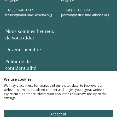
+32 (0) 16 48 80 17
+ 32 (0) 80 33 03 29
helios@naturisme-athena.org
perron@naturisme-athena.org
Nous sommes heureux
de vous aider
Devenir membre
Politique de
confidentialité
We use cookies
-
We may place these for analysis of our visitor data, to improve our
website, show personalised content and to give you a great website
citation de Rosie Haine
experience. For more information about the cookies we use open the
settings.
design par studio basil.
Accept all
site web de la meute