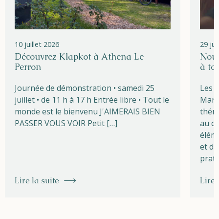
10 juillet 2026
29 ju
Découvrez Klapkot à Athena Le
Nouv
Perron
à to
Journée de démonstration • samedi 25
Les l
juillet • de 11 h à 17 h Entrée libre • Tout le
Marg
monde est le bienvenu J'AIMERAIS BIEN
théma
PASSER VOUS VOIR Petit […]
au cœ
éléme
et du
prati
Lire la suite
Lire 