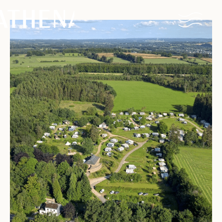
Naturisme
Communauté
Calendrier
Parcs
Ossendrecht
Le Perron