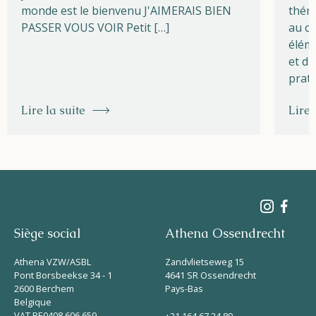
monde est le bienvenu J'AIMERAIS BIEN
théma
PASSER VOUS VOIR Petit […]
au cœ
éléme
et du
prati
Lire la suite
Lire 
Siège social
Athena Ossendrecht
Athena VZW/ASBL
Zandvlietseweg 15
Pont Borsbeekse 34 - 1
4641 SR Ossendrecht
2600 Berchem
Pays-Bas
Belgique
VAT BE0408 606 659