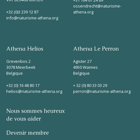
+31 164 67 24 89
ossendrecht@naturisme-
+32 (0)3 239 12 87
athena.org
info@naturisme-athena.org
Athena Helios
Athena Le Perron
Grevenbos 2
Agister 27
3078 Meerbeek
4950 Waimes
Belgique
Belgique
+32 (0) 16 48 80 17
+ 32 (0) 80 33 03 29
helios@naturisme-athena.org
perron@naturisme-athena.org
Nous sommes heureux
de vous aider
Devenir membre