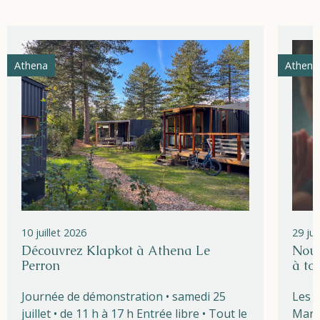
Athena
Athena
10 juillet 2026
29 ju
Découvrez Klapkot à Athena Le
Nouv
Perron
à to
Journée de démonstration • samedi 25
Les l
juillet • de 11 h à 17 h Entrée libre • Tout le
Marg