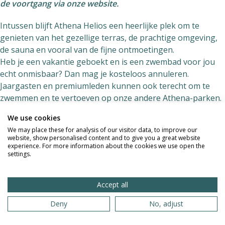
de voortgang via onze website.
Intussen blijft Athena Helios een heerlijke plek om te
genieten van het gezellige terras, de prachtige omgeving,
de sauna en vooral van de fijne ontmoetingen.
Heb je een vakantie geboekt en is een zwembad voor jou
echt onmisbaar? Dan mag je kosteloos annuleren.
Jaargasten en premiumleden kunnen ook terecht om te
zwemmen en te vertoeven op onze andere Athena-parken.
We use cookies
Wanneer we het zwembad openen, nodigen we jullie
We may place these for analysis of our visitor data, to improve our
allemaal graag uit om dit moment samen te vieren. Op die
website, show personalised content and to give you a great website
dag heb je gratis toegang, kan je een frisse duik komen
experience. For more information about the cookies we use open the
settings.
nemen en trakteren we op een drankje voor alle
aanwezigen.
Accept all
Nogmaals bedankt voor jullie begrip en vertrouwen. We
hopen samen met jullie snel weer van het zwembad te
Deny
No, adjust
kunnen genieten.