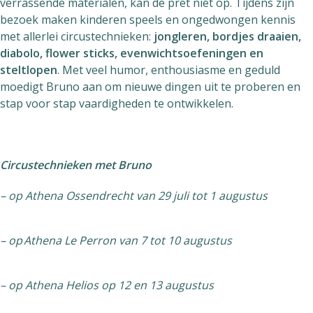
verrassende materialen, kan de pret niet op. Tijdens zijn
Helios
bezoek maken kinderen speels en ongedwongen kennis
met allerlei circustechnieken:
jongleren, bordjes draaien,
diabolo, flower sticks, evenwichtsoefeningen en
steltlopen
. Met veel humor, enthousiasme en geduld
moedigt Bruno aan om nieuwe dingen uit te proberen en
stap voor stap vaardigheden te ontwikkelen.
Contact
Circustechnieken met Bruno
– op Athena Ossendrecht van 29 juli tot 1 augustus
NL
FR
EN
– op
Athena Le Perron van 7 tot 10 augustus
Apple App Store
– op Athena Helios op 12 en 13 augustus
Android Play Store