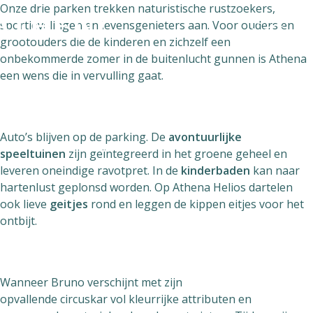
Onze drie parken trekken naturistische rustzoekers,
sportievelingen en levensgenieters aan. Voor ouders en
grootouders die de kinderen en zichzelf een
onbekommerde zomer in de buitenlucht gunnen is Athena
een wens die in vervulling gaat.
Naturisme
Community
Auto’s blijven op de parking. De
avontuurlijke
Kalender
speeltuinen
zijn geïntegreerd in het groene geheel en
leveren oneindige ravotpret. In de
kinderbaden
kan naar
hartenlust geplonsd worden. Op Athena Helios dartelen
ook lieve
geitjes
rond en leggen de kippen eitjes voor het
ontbijt.
Parken
Wanneer Bruno verschijnt met zijn
Ossendrecht
opvallende circuskar vol kleurrijke attributen en
Le Perron