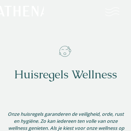
Naturisme
Community
Kalender
Huisregels Wellness
Parken
Onze huisregels garanderen de veiligheid, orde, rust
en hygiëne. Zo kan iedereen ten volle van onze
Ossendrecht
wellness genieten. Als je kiest voor onze wellness op
Le Perron