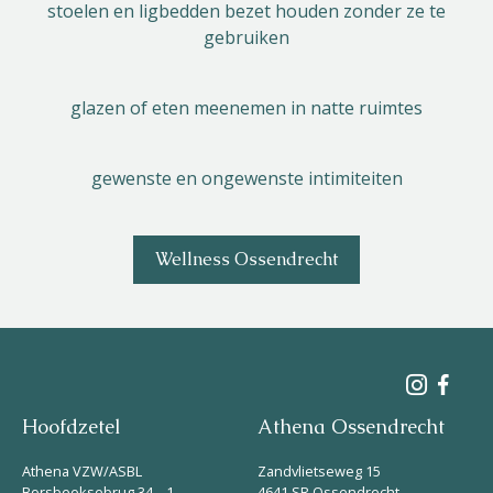
stoelen en ligbedden bezet houden zonder ze te
gebruiken
glazen of eten meenemen in natte ruimtes
gewenste en ongewenste intimiteiten
Wellness Ossendrecht
Hoofdzetel
Athena Ossendrecht
Athena VZW/ASBL
Zandvlietseweg 15
Borsbeeksebrug 34 – 1
4641 SR Ossendrecht