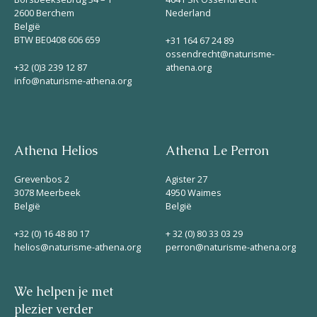
2600 Berchem
Nederland
België
BTW BE0408 606 659
+31 164 67 24 89
ossendrecht@naturisme-
+32 (0)3 239 12 87
athena.org
info@naturisme-athena.org
Athena Helios
Athena Le Perron
Grevenbos 2
Agister 27
3078 Meerbeek
4950 Waimes
België
België
+32 (0) 16 48 80 17
+ 32 (0) 80 33 03 29
helios@naturisme-athena.org
perron@naturisme-athena.org
We helpen je met
plezier verder