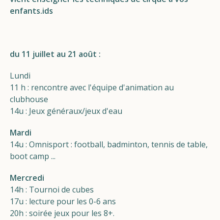
enfants.
ids
Helios
du 11 juillet au 21 août :
Lundi
11 h : rencontre avec l'équipe d'animation au
Contact
clubhouse
14u : Jeux généraux/jeux d'eau
Mardi
FR
NL
EN
14u : Omnisport : football, badminton, tennis de table,
boot camp ...
Apple App Store
Mercredi
14h : Tournoi de cubes
Android Play Store
17u : lecture pour les 0-6 ans
20h : soirée jeux pour les 8+.