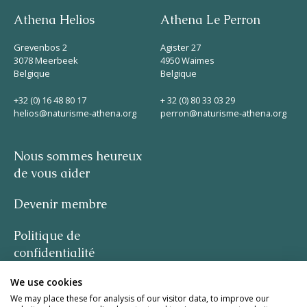
Athena Helios
Athena Le Perron
Grevenbos 2
Agister 27
3078 Meerbeek
4950 Waimes
Belgique
Belgique
+32 (0) 16 48 80 17
+ 32 (0) 80 33 03 29
helios@naturisme-athena.org
perron@naturisme-athena.org
Nous sommes heureux
de vous aider
Devenir membre
Politique de
confidentialité
We use cookies
-
We may place these for analysis of our visitor data, to improve our