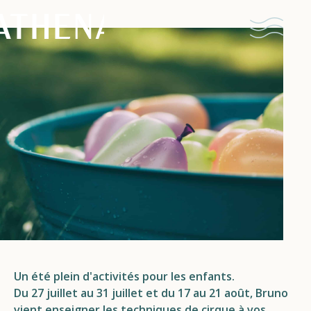
Naturisme
Communauté
Calendrier
Parcs
Un été plein d'activités pour les enfants.
Ossendrecht
Du 27 juillet au 31 juillet et du 17 au 21 août, Bruno
Le Perron
vient enseigner les techniques de cirque à vos