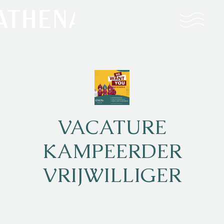
Naturisme
Community
Kalender
VACATURE
KAMPEERDER
VRIJWILLIGER
Parken
Ossendrecht
Le Perron