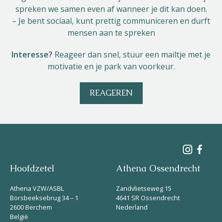
spreken we samen even af wanneer je dit kan doen.
– Je bent sociaal, kunt prettig communiceren en durft
mensen aan te spreken
Interesse?
Reageer dan snel, stuur een mailtje met je
motivatie en je park van voorkeur.
REAGEREN
Hoofdzetel
Athena Ossendrecht
Athena VZW/ASBL
Zandvlietseweg 15
Borsbeeksebrug 34 – 1
4641 SR Ossendrecht
2600 Berchem
Nederland
België