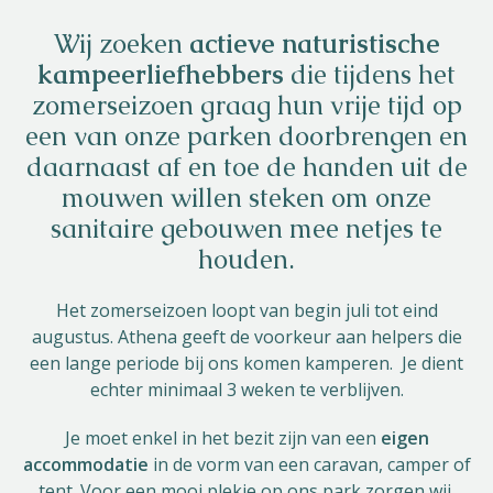
Helios
Wij zoeken
actieve naturistische
kampeerliefhebbers
die tijdens het
zomerseizoen graag hun vrije tijd op
een van onze parken doorbrengen en
daarnaast af en toe de handen uit de
mouwen willen steken om onze
Contact
sanitaire gebouwen mee netjes te
houden.
Het zomerseizoen loopt van begin juli tot eind
NL
FR
EN
augustus. Athena geeft de voorkeur aan helpers die
een lange periode bij ons komen kamperen. Je dient
Apple App Store
echter minimaal 3 weken te verblijven.
Je moet enkel in het bezit zijn van een
eigen
Android Play Store
accommodatie
in de vorm van een caravan, camper of
tent. Voor een mooi plekje op ons park zorgen wij.