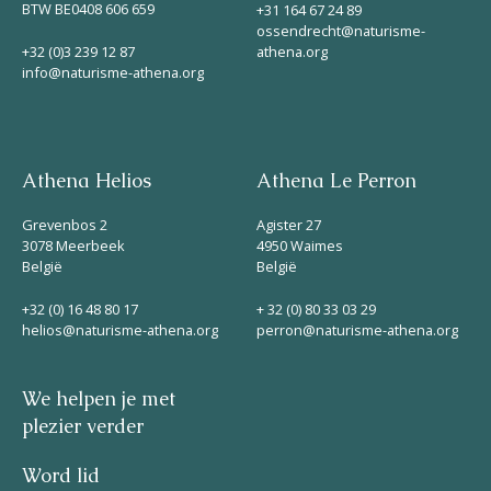
BTW BE0408 606 659
+31 164 67 24 89
ossendrecht@naturisme-
+32 (0)3 239 12 87
athena.org
info@naturisme-athena.org
Athena Helios
Athena Le Perron
Grevenbos 2
Agister 27
3078 Meerbeek
4950 Waimes
België
België
+32 (0) 16 48 80 17
+ 32 (0) 80 33 03 29
helios@naturisme-athena.org
perron@naturisme-athena.org
We helpen je met
plezier verder
Word lid