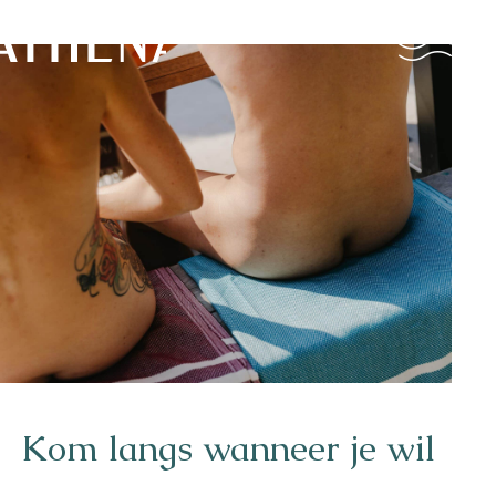
Naturisme
Community
Kalender
Parken
Kom langs wanneer je wil
Ossendrecht
Le Perron