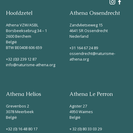
Hoofdzetel
Athena Ossendrecht
Athena VZW/ASBL
Zandvlietseweg 15
Borsbeeksebrug 34 – 1
4641 SR Ossendrecht
2600 Berchem
Nederland
België
BTW BE0408 606 659
+31 164 67 24 89
ossendrecht@naturisme-
+32 (0)3 239 12 87
athena.org
info@naturisme-athena.org
Athena Helios
Athena Le Perron
Grevenbos 2
Agister 27
3078 Meerbeek
4950 Waimes
België
België
+32 (0) 16 48 80 17
+ 32 (0) 80 33 03 29