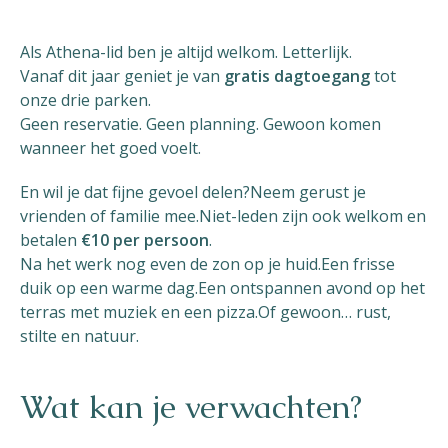
Helios
Als Athena-lid ben je altijd welkom. Letterlijk.
Vanaf dit jaar geniet je van
gratis dagtoegang
tot
onze drie parken.
Geen reservatie. Geen planning. Gewoon komen
wanneer het goed voelt.
En wil je dat fijne gevoel delen?Neem gerust je
Contact
vrienden of familie mee.Niet-leden zijn ook welkom en
betalen
€10 per persoon
.
Na het werk nog even de zon op je huid.Een frisse
duik op een warme dag.Een ontspannen avond op het
NL
FR
EN
terras met muziek en een pizza.Of gewoon… rust,
stilte en natuur.
Apple App Store
Wat kan je verwachten?
Android Play Store