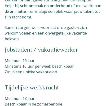
keuken of bar
, gasten ontvangt aan de
receptie
,
helpt bij
schoonmaak en onderhoud
of meewerkt aan
Helios
de
animatie
– er is altijd een plek waar jouw talent tot
zijn recht komt.
Samen zorgen we ervoor dat onze gasten zich
welkom voelen en een onvergetelijke vakantie
beleven.
Contact
Jobstudent / vakantiewerker
Minimum 16 jaar
Minstens 16 uur per week beschikbaar
NL
FR
EN
Zin in een unieke vakantiejob
Apple App Store
Tijdelijke werkkracht
Android Play Store
Minimum 18 jaar
Beschikbaar in de zomerperiode