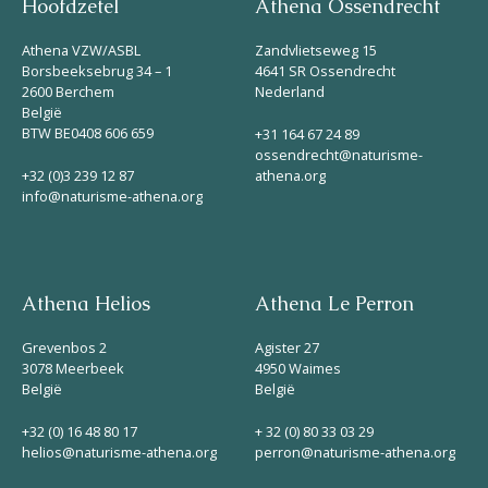
Hoofdzetel
Athena Ossendrecht
Athena VZW/ASBL
Zandvlietseweg 15
Borsbeeksebrug 34 – 1
4641 SR Ossendrecht
2600 Berchem
Nederland
België
BTW BE0408 606 659
+31 164 67 24 89
ossendrecht@naturisme-
+32 (0)3 239 12 87
athena.org
info@naturisme-athena.org
Athena Helios
Athena Le Perron
Grevenbos 2
Agister 27
3078 Meerbeek
4950 Waimes
België
België
+32 (0) 16 48 80 17
+ 32 (0) 80 33 03 29
helios@naturisme-athena.org
perron@naturisme-athena.org