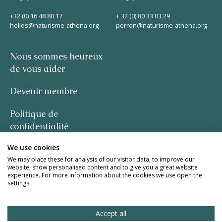
Helios
+32 (0) 16 48 80 17
+ 32 (0) 80 33 03 29
helios@naturisme-athena.org
perron@naturisme-athena.org
Nous sommes heureux
de vous aider
Devenir membre
Contact
Politique de
confidentialité
FR
NL
EN
We use cookies
-
We may place these for analysis of our visitor data, to improve our
website, show personalised content and to give you a great website
Apple App Store
citation de Rosie Haine
experience. For more information about the cookies we use open the
settings.
design par studio basil.
Android Play Store
Accept all
site web de la meute