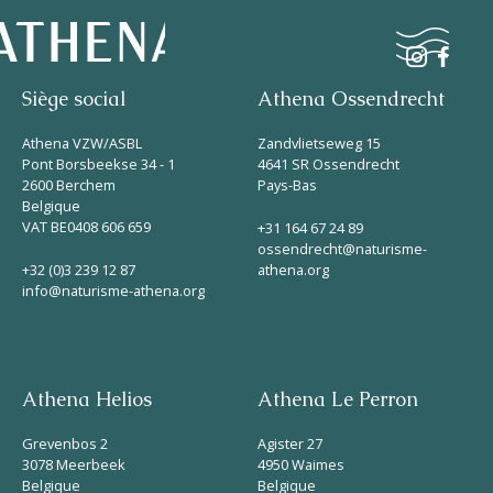
Siège social
Athena Ossendrecht
Naturisme
Athena VZW/ASBL
Zandvlietseweg 15
Pont Borsbeekse 34 - 1
4641 SR Ossendrecht
2600 Berchem
Pays-Bas
Communauté
Belgique
Calendrier
VAT BE0408 606 659
+31 164 67 24 89
ossendrecht@naturisme-
+32 (0)3 239 12 87
athena.org
info@naturisme-athena.org
Athena Helios
Athena Le Perron
Parcs
Grevenbos 2
Agister 27
Ossendrecht
3078 Meerbeek
4950 Waimes
Belgique
Belgique
Le Perron