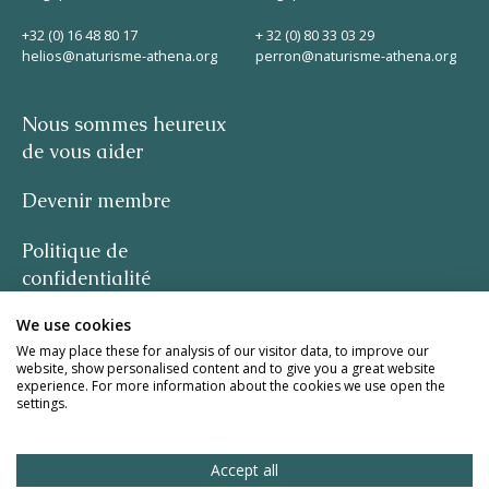
Helios
+32 (0) 16 48 80 17
+ 32 (0) 80 33 03 29
helios@naturisme-athena.org
perron@naturisme-athena.org
Nous sommes heureux
de vous aider
Devenir membre
Contact
Politique de
confidentialité
FR
NL
EN
We use cookies
-
We may place these for analysis of our visitor data, to improve our
website, show personalised content and to give you a great website
Apple App Store
citation de Rosie Haine
experience. For more information about the cookies we use open the
settings.
design par studio basil.
Android Play Store
Accept all
site web de la meute