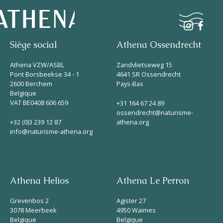
Siège social
Athena Ossendrecht
Naturisme
Athena VZW/ASBL
Zandvlietseweg 15
Pont Borsbeekse 34 - 1
4641 SR Ossendrecht
2600 Berchem
Pays-Bas
Communauté
Belgique
Calendrier
VAT BE0408 606 659
+31 164 67 24 89
ossendrecht@naturisme-
+32 (0)3 239 12 87
athena.org
info@naturisme-athena.org
Athena Helios
Athena Le Perron
Parcs
Grevenbos 2
Agister 27
Ossendrecht
3078 Meerbeek
4950 Waimes
Belgique
Belgique
Le Perron