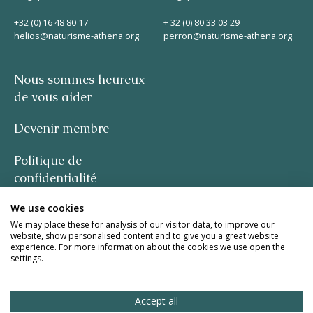
Helios
+32 (0) 16 48 80 17
+ 32 (0) 80 33 03 29
helios@naturisme-athena.org
perron@naturisme-athena.org
Nous sommes heureux
de vous aider
Devenir membre
Contact
Politique de
confidentialité
FR
NL
EN
We use cookies
-
We may place these for analysis of our visitor data, to improve our
website, show personalised content and to give you a great website
Apple App Store
citation de Rosie Haine
experience. For more information about the cookies we use open the
settings.
design par studio basil.
Android Play Store
Accept all
site web de la meute