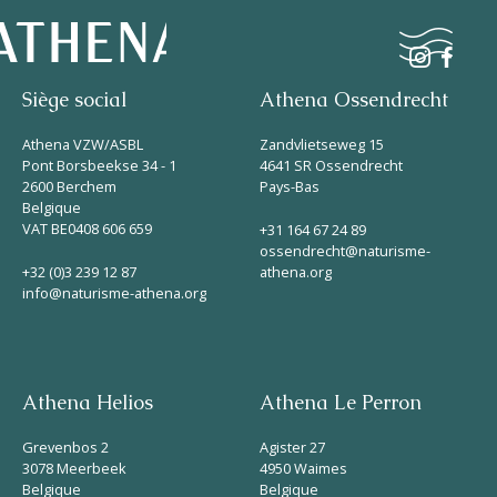
Siège social
Athena Ossendrecht
Naturisme
Athena VZW/ASBL
Zandvlietseweg 15
Pont Borsbeekse 34 - 1
4641 SR Ossendrecht
2600 Berchem
Pays-Bas
Communauté
Belgique
Calendrier
VAT BE0408 606 659
+31 164 67 24 89
ossendrecht@naturisme-
+32 (0)3 239 12 87
athena.org
info@naturisme-athena.org
Athena Helios
Athena Le Perron
Parcs
Grevenbos 2
Agister 27
Ossendrecht
3078 Meerbeek
4950 Waimes
Belgique
Belgique
Le Perron