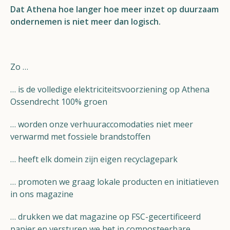
Dat Athena hoe langer hoe meer inzet op duurzaam
Helios
ondernemen is niet meer dan logisch.
Zo …
… is de volledige elektriciteitsvoorziening op Athena
Contact
Ossendrecht 100% groen
… worden onze verhuuraccomodaties niet meer
verwarmd met fossiele brandstoffen
NL
FR
EN
… heeft elk domein zijn eigen recyclagepark
Apple App Store
… promoten we graag lokale producten en initiatieven
in ons magazine
Android Play Store
… drukken we dat magazine op FSC-gecertificeerd
papier en versturen we het in composteerbare