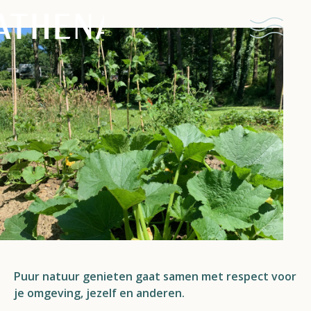
Naturisme
Community
Kalender
Parken
Puur natuur genieten gaat samen met respect voor
Ossendrecht
je omgeving, jezelf en anderen.
Le Perron