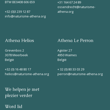
BTW BE0408 606 659
+31 164 67 24 89
ossendrecht@naturisme-
+32 (0)3 239 12 87
athena.org
info@naturisme-athena.org
Athena Helios
Athena Le Perron
Grevenbos 2
Agister 27
3078 Meerbeek
4950 Waimes
België
België
+32 (0) 16 48 80 17
+ 32 (0) 80 33 03 29
helios@naturisme-athena.org
perron@naturisme-athena.org
We helpen je met
plezier verder
Word lid