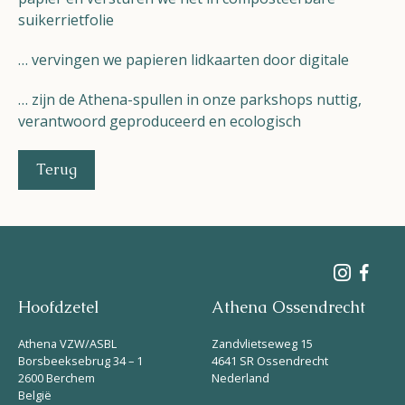
suikerrietfolie
… vervingen we papieren lidkaarten door digitale
… zijn de Athena-spullen in onze parkshops nuttig,
verantwoord geproduceerd en ecologisch
Terug
Hoofdzetel
Athena Ossendrecht
Athena VZW/ASBL
Zandvlietseweg 15
Borsbeeksebrug 34 – 1
4641 SR Ossendrecht
2600 Berchem
Nederland
België