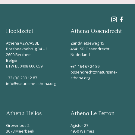
Hoofdzetel
Athena Ossendrecht
Athena VZW/ASBL
Zandvlietseweg 15
Borsbeeksebrug 34 – 1
4641 SR Ossendrecht
2600 Berchem
Nederland
België
BTW BE0408 606 659
+31 164 67 24 89
ossendrecht@naturisme-
+32 (0)3 239 12 87
athena.org
info@naturisme-athena.org
Athena Helios
Athena Le Perron
Grevenbos 2
Agister 27
3078 Meerbeek
4950 Waimes