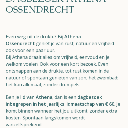
OSSENDRECHT
Helios
Even weg uit de drukte? Bij
Athena
Ossendrecht
geniet je van rust, natuur en vrijheid —
ook voor een paar uur.
Contact
Bij Athena draait alles om vrijheid, eenvoud en je
welkom voelen. Ook voor een kort bezoek. Even
ontsnappen aan de drukte, tot rust komen in de
natuur of spontaan genieten van zon, het zwembad:
NL
FR
EN
het kan allemaal, zonder drempels.
Ben je
lid van Athena
, dan is een
dagbezoek
Apple App Store
inbegrepen in het jaarlijks lidmaatschap van € 60
. Je
komt binnen wanneer het jou uitkomt, zonder extra
Android Play Store
kosten. Spontaan langskomen wordt
vanzelfsprekend.