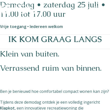
Demodag • zaterdag 25 juli •
11.00 tot 17.00 uur
Vrije toegang • Iedereen welkom
Naturisme
IK KOM GRAAG LANGS
Community
Kalender
Klein van buiten.
Verrassend ruim van binnen.
Parken
Ben je benieuwd hoe comfortabel compact wonen kan zijn?
Tijdens deze demodag ontdek je een volledig ingericht
Ossendrecht
Klapkot
, een innovatieve recreatiewoning die
Le Perron