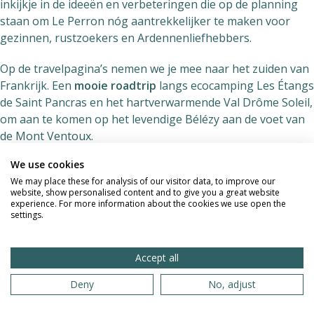
inkijkje in de ideeën en verbeteringen die op de planning
staan om Le Perron nóg aantrekkelijker te maken voor
gezinnen, rustzoekers en Ardennenliefhebbers.
Op de travelpagina’s nemen we je mee naar het zuiden van
Frankrijk. Een
mooie roadtrip
langs ecocamping Les Étangs
de Saint Pancras en het hartverwarmende Val Drôme Soleil,
om aan te komen op het levendige Bélézy aan de voet van
de Mont Ventoux.
We use cookies
In dit nummer ook de column van Naked Wanderings, altijd
We may place these for analysis of our visitor data, to improve our
een moment van herkenning en inspiratie. Fela maakte
website, show personalised content and to give you a great website
opnieuw een geweldige illustratie. Je krijgt tips om te gaan
experience. For more information about the cookies we use open the
settings.
winterkamperen
, de nieuwe trend. En we geven onze
kritische maar hoopvolle opinie over Libranoo.
Accept all
Veel leesplezier en hopelijk tot snel op Athena – voor een
weekendje natuur, een avond wellness of gewoon een
Deny
No, adjust
warm weerzien. Dank voor je lidmaatschap, samen vormen