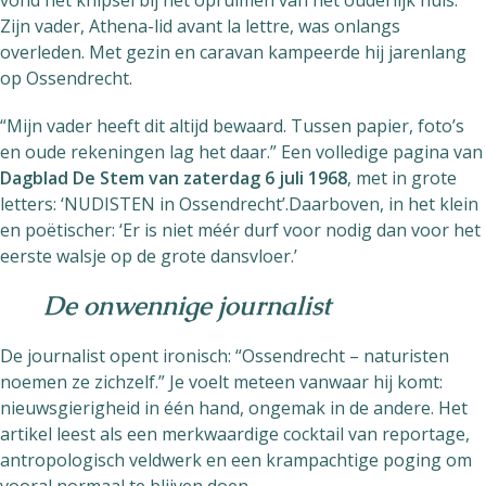
vond het knipsel bij het opruimen van het ouderlijk huis.
Zijn vader, Athena-lid avant la lettre, was onlangs
overleden. Met gezin en caravan kampeerde hij jarenlang
op Ossendrecht.
“Mijn vader heeft dit altijd bewaard. Tussen papier, foto’s
en oude rekeningen lag het daar.” Een volledige pagina van
Dagblad De Stem van zaterdag 6 juli 1968
, met in grote
letters: ‘NUDISTEN in Ossendrecht’.Daarboven, in het klein
en poëtischer: ‘Er is niet méér durf voor nodig dan voor het
eerste walsje op de grote dansvloer.’
De onwennige journalist
De journalist opent ironisch: “Ossendrecht – naturisten
noemen ze zichzelf.” Je voelt meteen vanwaar hij komt:
nieuwsgierigheid in één hand, ongemak in de andere. Het
artikel leest als een merkwaardige cocktail van reportage,
antropologisch veldwerk en een krampachtige poging om