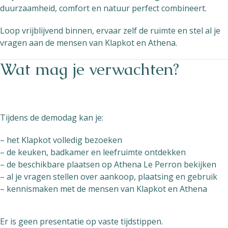
duurzaamheid, comfort en natuur perfect combineert.
Helios
Loop vrijblijvend binnen, ervaar zelf de ruimte en stel al je
vragen aan de mensen van Klapkot en Athena.
Wat mag je verwachten?
Contact
Tijdens de demodag kan je:
– het Klapkot volledig bezoeken
NL
FR
EN
– de keuken, badkamer en leefruimte ontdekken
– de beschikbare plaatsen op Athena Le Perron bekijken
Apple App Store
– al je vragen stellen over aankoop, plaatsing en gebruik
– kennismaken met de mensen van Klapkot en Athena
Android Play Store
Er is geen presentatie op vaste tijdstippen.