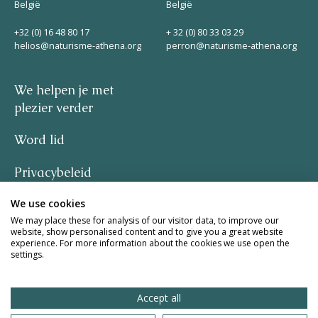
België
België
+32 (0) 16 48 80 17
+ 32 (0) 80 33 03 29
helios@naturisme-athena.org
perron@naturisme-athena.org
We helpen je met
plezier verder
Word lid
Privacybeleid
We use cookies
–
We may place these for analysis of our visitor data, to improve our
website, show personalised content and to give you a great website
quote by Rosie Haine
experience. For more information about the cookies we use open the
settings.
design by studio basil.
Accept all
website by The Pack