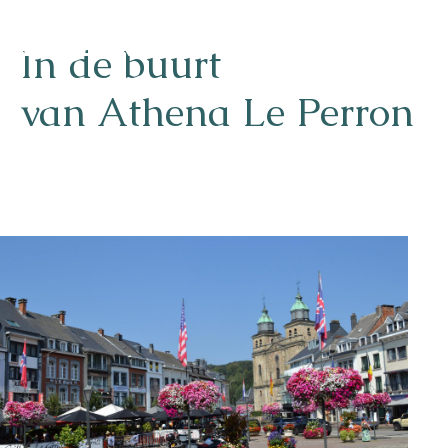
In de buurt
van Athena Le Perron
Naturisme
Community
Kalender
Parken
Ossendrecht
Le Perron