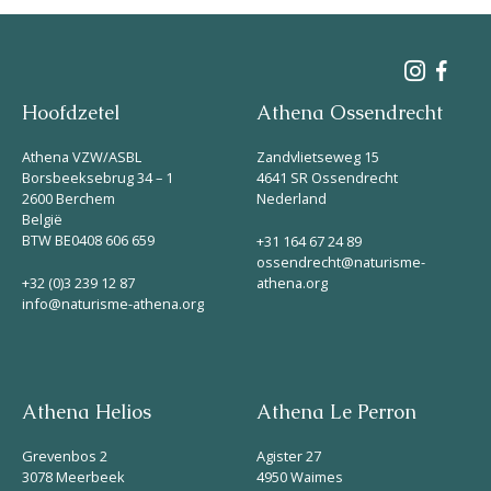
Hoofdzetel
Athena Ossendrecht
Athena VZW/ASBL
Zandvlietseweg 15
Borsbeeksebrug 34 – 1
4641 SR Ossendrecht
2600 Berchem
Nederland
België
BTW BE0408 606 659
+31 164 67 24 89
ossendrecht@naturisme-
+32 (0)3 239 12 87
athena.org
info@naturisme-athena.org
Athena Helios
Athena Le Perron
Grevenbos 2
Agister 27
3078 Meerbeek
4950 Waimes