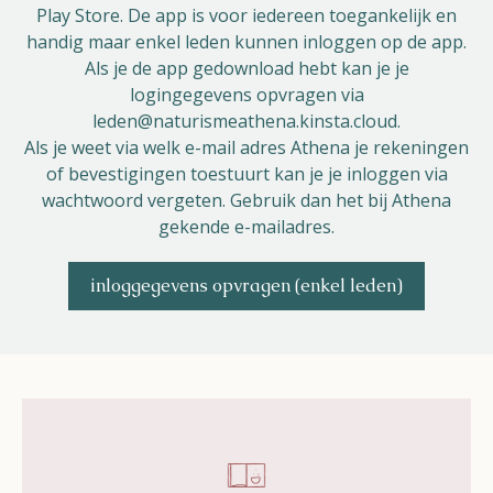
Play Store. De app is voor iedereen toegankelijk en
Helios
handig maar enkel leden kunnen inloggen op de app.
Als je de app gedownload hebt kan je je
logingegevens opvragen via
leden@naturismeathena.kinsta.cloud.
Als je weet via welk e-mail adres Athena je rekeningen
of bevestigingen toestuurt kan je je inloggen via
wachtwoord vergeten. Gebruik dan het bij Athena
Contact
gekende e-mailadres.
inloggegevens opvragen (enkel leden)
NL
FR
EN
Apple App Store
Android Play Store