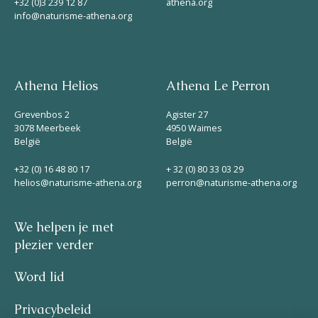
+32 (0)3 239 12 87
athena.org
info@naturisme-athena.org
Athena Helios
Athena Le Perron
Grevenbos 2
Agister 27
3078 Meerbeek
4950 Waimes
België
België
+32 (0) 16 48 80 17
+ 32 (0) 80 33 03 29
helios@naturisme-athena.org
perron@naturisme-athena.org
We helpen je met
plezier verder
Word lid
Privacybeleid