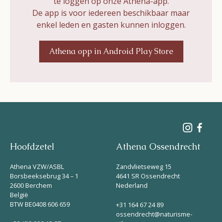
te loggen op onze Athena-app.
De app is voor iedereen beschikbaar maar
enkel leden en gasten kunnen inloggen.
Athena opp in Android Play Store
Hoofdzetel
Athena Ossendrecht
Athena VZW/ASBL
Zandvlietseweg 15
Borsbeeksebrug 34 – 1
4641 SR Ossendrecht
2600 Berchem
Nederland
België
BTW BE0408 606 659
+31 164 67 24 89
ossendrecht@naturisme-