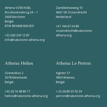
Athena VZW/ASBL
Zandvlietseweg 15
Borsbeeksebrug 34 – 1
4641 SR Ossendrecht
2600 Berchem
Nederland
België
BTW BE0408 606 659
+31 164 67 24 89
ossendrecht@naturisme-
+32 (0)3 239 12 87
athena.org
info@naturisme-athena.org
Athena Helios
Athena Le Perron
Grevenbos 2
Agister 27
3078 Meerbeek
4950 Waimes
België
België
+32 (0) 16 48 80 17
+ 32 (0) 80 33 03 29
helios@naturisme-athena.org
perron@naturisme-athena.org