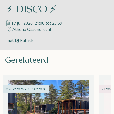
⚡ DISCO ⚡
Helios
17 juli 2026, 21:00 tot 23:59
Athena Ossendrecht
met DJ Patrick
Contact
Gerelateerd
NL
FR
EN
Apple App Store
25/07/2026 - 25/07/2026
21/06/2
Android Play Store