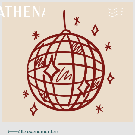
Naturisme
Community
Kalender
Parken
Ossendrecht
Alle evenementen
Le Perron