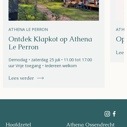
ATHENA LE PERRON
ATHE
Ontdek Klapkot op Athena
Ope
Le Perron
Lees
Demodag • zaterdag 25 juli • 11.00 tot 17.00
uur Vrije toegang • Iedereen welkom
Lees verder
Hoofdzetel
Athena Ossendrecht